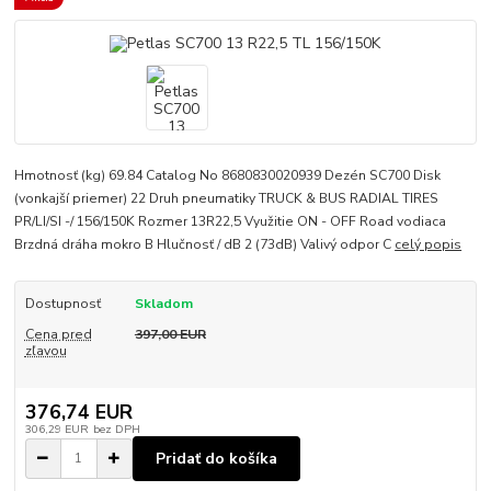
Hmotnosť (kg) 69.84 Catalog No 8680830020939 Dezén SC700 Disk
(vonkajší priemer) 22 Druh pneumatiky TRUCK & BUS RADIAL TIRES
PR/LI/SI -/ 156/150K Rozmer 13R22,5 Využitie ON - OFF Road vodiaca
Brzdná dráha mokro B Hlučnosť / dB 2 (73dB) Valivý odpor C
celý popis
Dostupnosť
Skladom
Cena pred
397,00 EUR
zľavou
376,74 EUR
306,29 EUR
bez DPH
Pridať do košíka