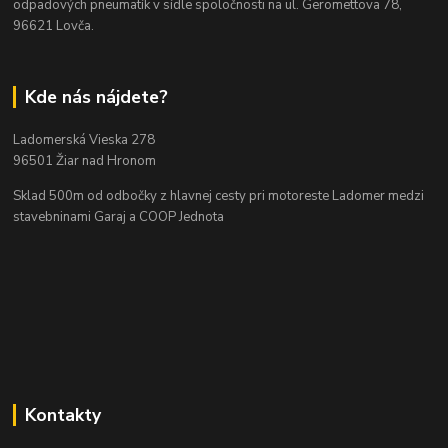
odpadových pneumatík v sídle spoločnosti na ul. Geromettova 78,
96621 Lovča.
Kde nás nájdete?
Ladomerská Vieska 278
96501 Žiar nad Hronom
Sklad 500m od odbočky z hlavnej cesty
pri motoreste Ladomer medzi
stavebninami Garaj a COOP Jednota
Kontakty