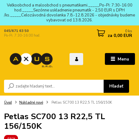
Veľkoobchod a maloobchod s pneumatikami._____Po-Pi: 7:30-16:00
hod._____Sezónne uskladnenie pneumatík - 2,50 EUR s DPH
/ks._____Celozávodná dovolenka 7.8.-12.8.2026 - objednávky budeme
vybavovať od 13.8.2026.
0
ks
045/671 63 50
za
0,00 EUR
Po-Pi: 7:30-16:00 hod.
Menu
Hľadať
Úvod
Nákladné nové
Petlas SC700 13 R22,5 TL 156/150K
Petlas SC700 13 R22,5 TL
156/150K
Akcia