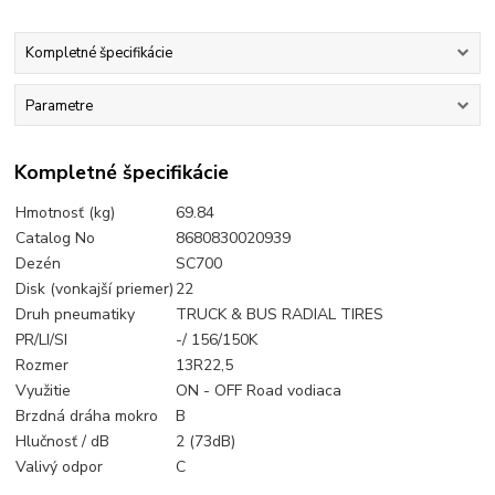
Kompletné špecifikácie
Parametre
Kompletné špecifikácie
Hmotnosť (kg)
69.84
Catalog No
8680830020939
Dezén
SC700
Disk (vonkajší priemer)
22
Druh pneumatiky
TRUCK & BUS RADIAL TIRES
PR/LI/SI
-/ 156/150K
Rozmer
13R22,5
Využitie
ON - OFF Road vodiaca
Brzdná dráha mokro
B
Hlučnosť / dB
2 (73dB)
Valivý odpor
C