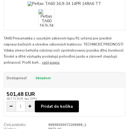
TA60 Pneumatika s vysokým záberom typu R1 určená pre predné
nápravy bežných a stredne výkonných traktorov TECHNICKÉ PREDNOSTI
Vďaka zmesi behúňa odolnej voči opotrebovaniu ponúka dlhú životnosť.
Široké a dlhé výstupky poskytujú pohodlnú jazdu a zároveň zlepšujú
priľnavosť. Profil beh...
celý popis
Dostupnosť
Skladom
501,48 EUR
407,71 EUR
bez DPH
Pridať do košíka
Číslo produktu:
86808300072206688_1