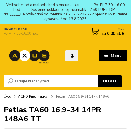
Veľkoobchod a maloobchod s pneumatikami._____Po-Pi: 7:30-16:00
hod._____Sezónne uskladnenie pneumatík - 2,50 EUR s DPH
/ks._____Celozávodná dovolenka 7.8.-12.8.2026 - objednávky budeme
vybavovať od 13.8.2026.
0
ks
045/671 63 50
za
0,00 EUR
Po-Pi: 7:30-16:00 hod.
Menu
Hľadať
Úvod
AGRO Pneumatiky
Petlas TA60 16,9-34 14PR 148A6 TT
Petlas TA60 16,9-34 14PR
148A6 TT