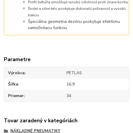
Profil behúňa umožňuje vysokú odolnosť proti únave kostry.
Široké a silné telo poskytuje dokonalú priľnavosť a vysokú
trakciu.
Špeciálna geometria dezénu poskytuje efektívnu
samočistiacu funkciu.
Parametre
Výrobca
PETLAS
Šířka
16,9
Priemer
34
Tovar zaradený v kategóriách
NÁKLADNÉ PNEUMATIKY