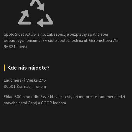
Spoločnosť AXUS, s.r.o. zabezpečuje bezplatný spätný zber
odpadových pneumatík v sídle spoločnosti na ul. Geromettova 78,
96621 Lovča.
Kde nás nájdete?
Ladomerská Vieska 278
96501 Žiar nad Hronom
Sklad 500m od odbočky z hlavnej cesty
pri motoreste Ladomer medzi
stavebninami Garaj a COOP Jednota