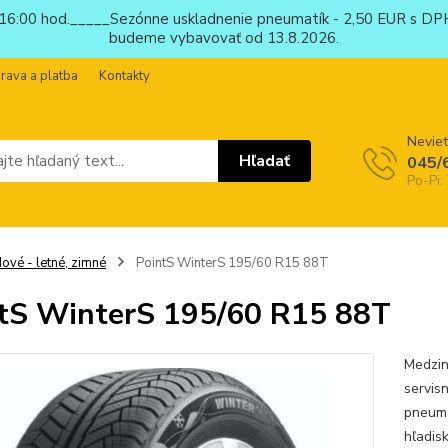
6:00 hod._____Sezónne uskladnenie pneumatík - 2,50 EUR s DPH
budeme vybavovať od 13.8.2026.
rava a platba
Kontakty
Neviet
Hľadať
045/
Po-Pi:
ové - letné, zimné
PointS WinterS 195/60 R15 88T
tS WinterS 195/60 R15 88T
Medzin
servis
pneuma
hľadis