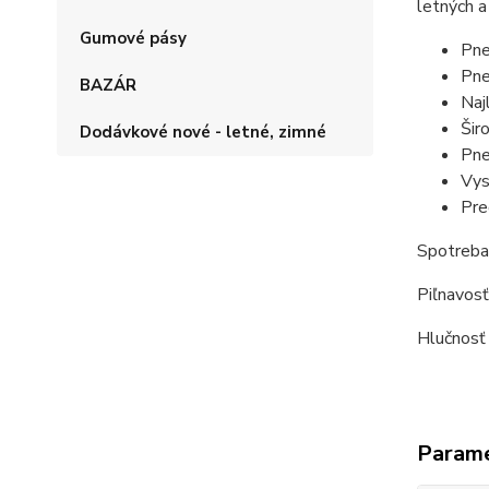
letných a
Gumové pásy
Pne
Pne
BAZÁR
Naj
Šir
Dodávkové nové - letné, zimné
Pne
Vys
Pre
Spotreba
Piľnavosť
Hlučnosť
Param