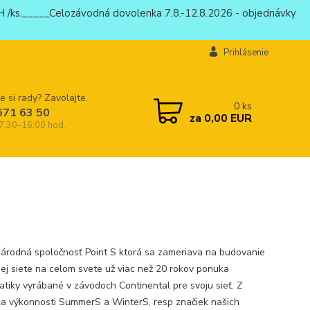
 /ks._____Celozávodná dovolenka 7.8.-12.8.2026 - objednávky
Prihlásenie
e si rady? Zavolajte.
0
ks
671 63 50
za
0,00 EUR
 7:30-16:00 hod.
árodná spoločnosť Point S ktorá sa zameriava na budovanie
nej siete na celom svete už viac než 20 rokov ponuka
tiky vyrábané v závodoch Continental pre svoju sieť. Z
ka výkonnosti SummerS a WinterS, resp značiek našich