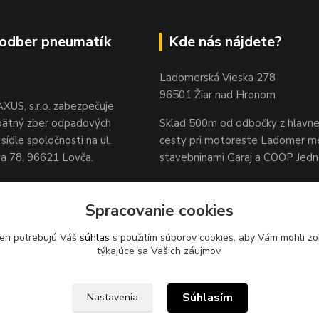
odber pneumatík
Kde nás nájdete?
Ladomerská Vieska 278
96501 Žiar nad Hronom
XUS, s.r.o. zabezpečuje
pätný zber odpadových
Sklad 500m od odbočky z hlavne
sídle spoločnosti na ul.
cesty
pri motoreste Ladomer m
 78, 96621 Lovča.
stavebninami Garaj a COOP Jed
Spracovanie cookies
eri potrebujú Váš
súhlas
s použitím súborov cookies, aby Vám mohli zo
týkajúce sa Vašich záujmov.
Súhlasím
Nastavenia