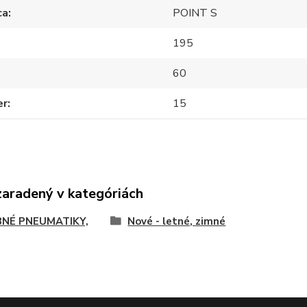
ca
POINT S
195
60
er
15
zaradený v kategóriách
NÉ PNEUMATIKY,
Nové - letné, zimné