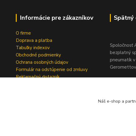
Informácie pre zákazníkov
Spätný 
O firme
Doprava a platba
Spoločnosť A
Tabuľky indexov
bezplatný s
Obchodné podmienky
pneumatík v 
Ochrana osobných údajov
Geromettova
Formulár na odstúpenie od zmluvy
Reklamačný dotazník
Náš e-shop a partn