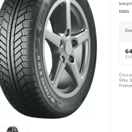
letnýc
popis
Dos
64
52,
Číslo p
Šířka:
Priemer