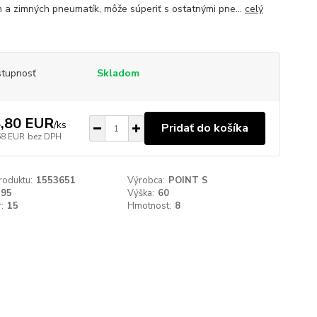
h a zimných pneumatík, môže súperiť s ostatnými pne...
celý
tupnosť
Skladom
,80 EUR
/
ks
Pridať do košíka
68 EUR
bez DPH
roduktu:
1553651
Výrobca:
POINT S
195
Výška:
60
:
15
Hmotnost:
8