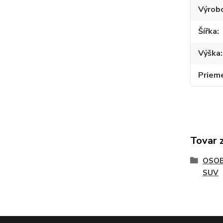
Výrob
Šířka
Výška
Priem
Tovar 
OSOB
SUV