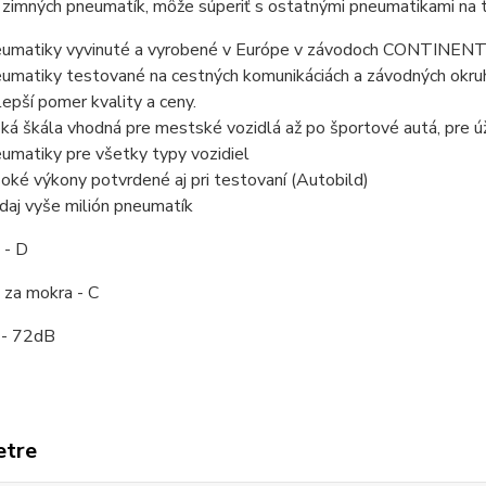
 zimných pneumatík, môže súperiť s ostatnými pneumatikami na t
umatiky vyvinuté a vyrobené v Európe v závodoch CONTINEN
umatiky testované na cestných komunikáciách a závodných okru
lepší pomer kvality a ceny.
oká škála vhodná pre mestské vozidlá až po športové autá, pre ú
umatiky pre všetky typy vozidiel
oké výkony potvrdené aj pri testovaní (Autobild)
daj vyše milión pneumatík
 - D
 za mokra - C
 - 72dB
etre