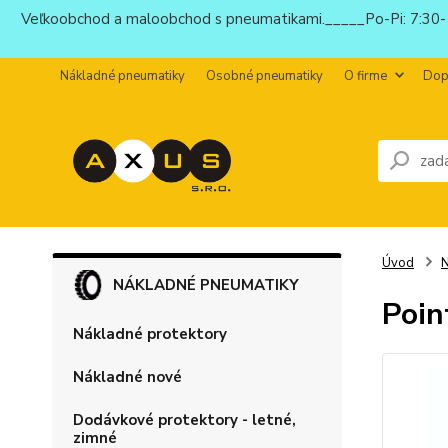
Veľkoobchod a maloobchod s pneumatikami._____Po-Pi: 7:30-1
Nákladné pneumatiky
Osobné pneumatiky
O firme
Dop
Úvod
N
NÁKLADNÉ PNEUMATIKY
Poin
Nákladné protektory
Nákladné nové
Dodávkové protektory - letné,
zimné