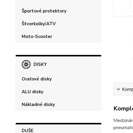
Športové protektory
Štvorkolky/ATV
Moto-Scooter
DISKY
Oceľové disky
Kompl
ALU disky
Nákladné disky
Komple
Medzináro
pneumatik
DUŠE