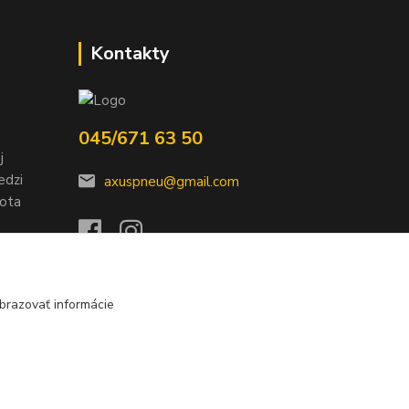
Kontakty
045/671 63 50
j
edzi
axuspneu@gmail.com
nota
brazovať informácie