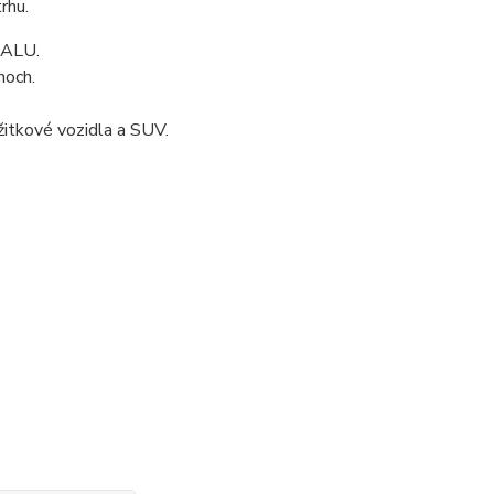
rhu.
TALU.
hoch.
žitkové vozidla a SUV.