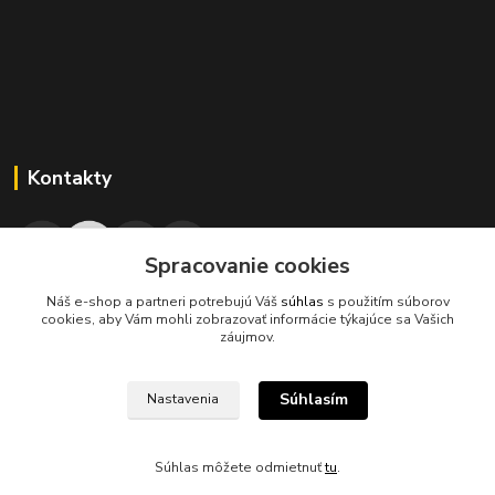
Kontakty
Spracovanie cookies
Náš e-shop a partneri potrebujú Váš
súhlas
s použitím súborov
045/671 63 50
cookies, aby Vám mohli zobrazovať informácie týkajúce sa Vašich
záujmov.
axuspneu@gmail.com
Súhlasím
Nastavenia
Súhlas môžete odmietnuť
tu
.