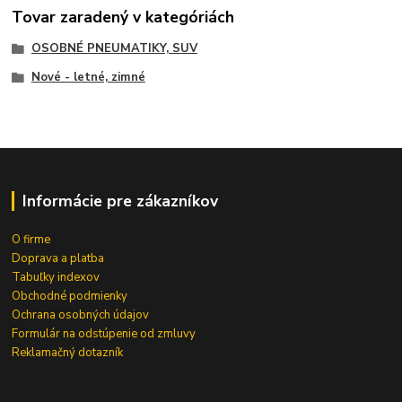
Tovar zaradený v kategóriách
OSOBNÉ PNEUMATIKY, SUV
Nové - letné, zimné
Informácie pre zákazníkov
O firme
Doprava a platba
Tabuľky indexov
Obchodné podmienky
Ochrana osobných údajov
Formulár na odstúpenie od zmluvy
Reklamačný dotazník