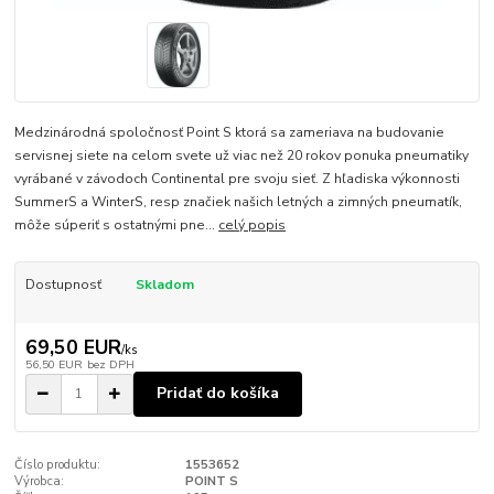
Medzinárodná spoločnosť Point S ktorá sa zameriava na budovanie
servisnej siete na celom svete už viac než 20 rokov ponuka pneumatiky
vyrábané v závodoch Continental pre svoju sieť. Z hľadiska výkonnosti
SummerS a WinterS, resp značiek našich letných a zimných pneumatík,
môže súperiť s ostatnými pne...
celý popis
Dostupnosť
Skladom
69,50 EUR
/
ks
56,50 EUR
bez DPH
Pridať do košíka
Číslo produktu:
1553652
Výrobca:
POINT S