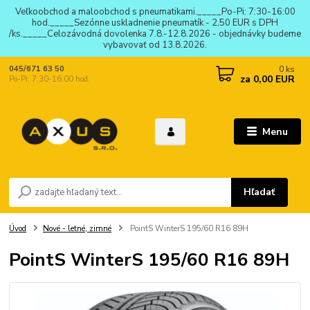
Veľkoobchod a maloobchod s pneumatikami._____Po-Pi: 7:30-16:00
hod._____Sezónne uskladnenie pneumatík - 2,50 EUR s DPH
/ks._____Celozávodná dovolenka 7.8.-12.8.2026 - objednávky budeme
vybavovať od 13.8.2026.
0
ks
045/671 63 50
za
0,00 EUR
Po-Pi: 7:30-16:00 hod.
Menu
Hľadať
Úvod
Nové - letné, zimné
PointS WinterS 195/60 R16 89H
PointS WinterS 195/60 R16 89H