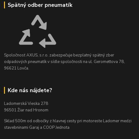
Spätný odber pneumatík
Spoločnosť AXUS, s.r.o. zabezpečuje bezplatný spätný zber
odpadových pneumatík v sídle spoločnosti na ul. Geromettova 78,
96621 Lovča.
Kde nás nájdete?
Ladomerská Vieska 278
96501 Žiar nad Hronom
Sklad 500m od odbočky z hlavnej cesty
pri motoreste Ladomer medzi
stavebninami Garaj a COOP Jednota