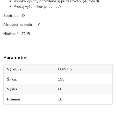
Vysoké výkony potvrdené aj pri testovaní (Autobild)
Predaj vyše milión pneumatík
Spotreba - D
Piľnavosť za mokra - C
Hlučnosť - 72dB
Parametre
Výrobca
POINT S
Šířka
195
Výška
60
Priemer
16