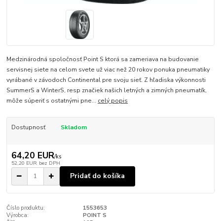
Medzinárodná spoločnosť Point S ktorá sa zameriava na budovanie
servisnej siete na celom svete už viac než 20 rokov ponuka pneumatiky
vyrábané v závodoch Continental pre svoju sieť. Z hľadiska výkonnosti
SummerS a WinterS, resp značiek našich letných a zimných pneumatík,
môže súperiť s ostatnými pne...
celý popis
Dostupnosť
Skladom
64,20 EUR
/
ks
52,20 EUR
bez DPH
Pridať do košíka
Číslo produktu:
1553653
Výrobca:
POINT S