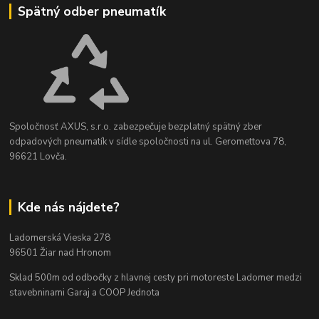
Spätný odber pneumatík
Spoločnosť AXUS, s.r.o. zabezpečuje bezplatný spätný zber
odpadových pneumatík v sídle spoločnosti na ul. Geromettova 78,
96621 Lovča.
Kde nás nájdete?
Ladomerská Vieska 278
96501 Žiar nad Hronom
Sklad 500m od odbočky z hlavnej cesty
pri motoreste Ladomer medzi
stavebninami Garaj a COOP Jednota