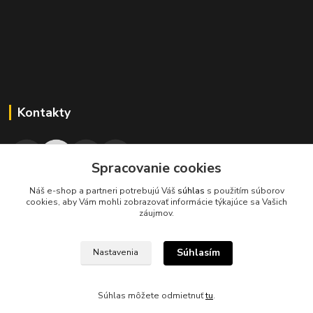
Kontakty
Spracovanie cookies
Náš e-shop a partneri potrebujú Váš
súhlas
s použitím súborov
045/671 63 50
cookies, aby Vám mohli zobrazovať informácie týkajúce sa Vašich
záujmov.
axuspneu@gmail.com
Súhlasím
Nastavenia
Súhlas môžete odmietnuť
tu
.