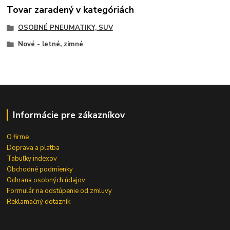
Tovar zaradený v kategóriách
OSOBNÉ PNEUMATIKY, SUV
Nové - letné, zimné
Informácie pre zákazníkov
O firme
Doprava a platba
Tabuľky indexov
Obchodné podmienky
Ochrana osobných údajov
Formulár na odstúpenie od zmluvy
Reklamačný dotazník