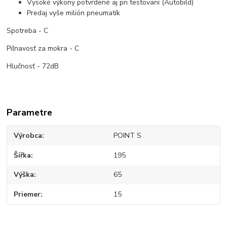
Vysoké výkony potvrdené aj pri testovaní (Autobild)
Predaj vyše milión pneumatík
Spotreba - C
Piľnavosť za mokra - C
Hlučnosť - 72dB
Parametre
Výrobca
POINT S
Šířka
195
Výška
65
Priemer
15