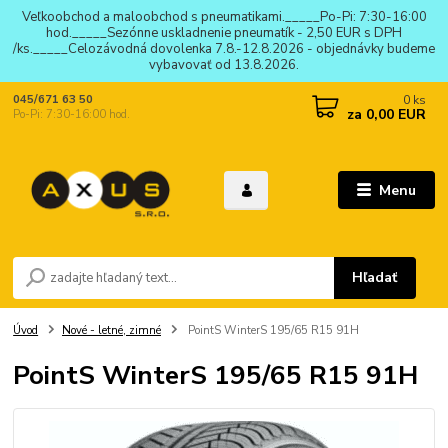
Veľkoobchod a maloobchod s pneumatikami._____Po-Pi: 7:30-16:00
hod._____Sezónne uskladnenie pneumatík - 2,50 EUR s DPH
/ks._____Celozávodná dovolenka 7.8.-12.8.2026 - objednávky budeme
vybavovať od 13.8.2026.
0
ks
045/671 63 50
za
0,00 EUR
Po-Pi: 7:30-16:00 hod.
Menu
Hľadať
Úvod
Nové - letné, zimné
PointS WinterS 195/65 R15 91H
PointS WinterS 195/65 R15 91H