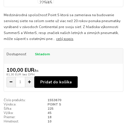
Medzinárodná spoločnosť Point S ktorá sa zameriava na budovanie
servisnej siete na celom svete už viac než 20 rokov ponuka pneumatiky
vyrábané v závodoch Continental pre svoju sieť. Z hľadiska výkonnosti
SummerS a WinterS, resp značiek našich letných a zimných pneumatík,
môže súperiť s ostatnými pne...
celý popis
Dostupnosť
Skladom
100,00 EUR
/
ks
81,30 EUR
bez DPH
Pridať do košíka
Číslo produktu:
1553670
Výrobca:
POINT S
Šířka:
225
Výška:
45
Priemer:
18
Hmotnost:
10