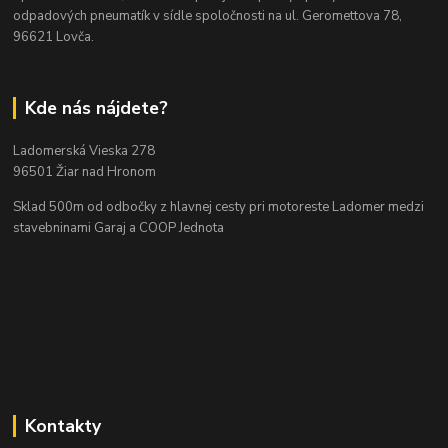
odpadových pneumatík v sídle spoločnosti na ul. Geromettova 78,
96621 Lovča.
Kde nás nájdete?
Ladomerská Vieska 278
96501 Žiar nad Hronom
Sklad 500m od odbočky z hlavnej cesty
pri motoreste Ladomer medzi
stavebninami Garaj a COOP Jednota
Kontakty