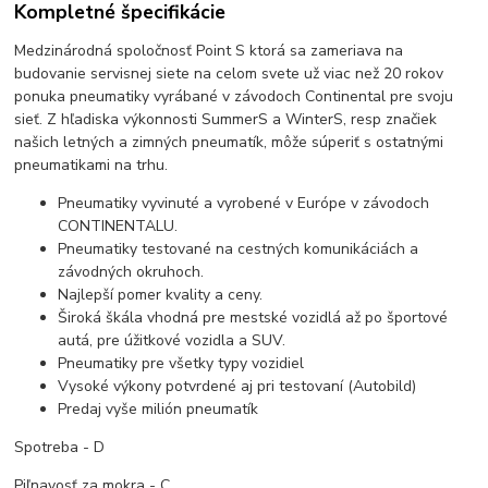
Kompletné špecifikácie
Medzinárodná spoločnosť Point S ktorá sa zameriava na
budovanie servisnej siete na celom svete už viac než 20 rokov
ponuka pneumatiky vyrábané v závodoch Continental pre svoju
sieť. Z hľadiska výkonnosti SummerS a WinterS, resp značiek
našich letných a zimných pneumatík, môže súperiť s ostatnými
pneumatikami na trhu.
Pneumatiky vyvinuté a vyrobené v Európe v závodoch
CONTINENTALU.
Pneumatiky testované na cestných komunikáciách a
závodných okruhoch.
Najlepší pomer kvality a ceny.
Široká škála vhodná pre mestské vozidlá až po športové
autá, pre úžitkové vozidla a SUV.
Pneumatiky pre všetky typy vozidiel
Vysoké výkony potvrdené aj pri testovaní (Autobild)
Predaj vyše milión pneumatík
Spotreba - D
Piľnavosť za mokra - C