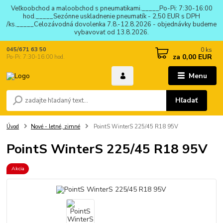
Veľkoobchod a maloobchod s pneumatikami._____Po-Pi: 7:30-16:00
hod._____Sezónne uskladnenie pneumatík - 2,50 EUR s DPH
/ks._____Celozávodná dovolenka 7.8.-12.8.2026 - objednávky budeme
vybavovať od 13.8.2026.
0
ks
045/671 63 50
za
0,00 EUR
Po-Pi: 7:30-16:00 hod.
Menu
Hľadať
Úvod
Nové - letné, zimné
PointS WinterS 225/45 R18 95V
PointS WinterS 225/45 R18 95V
Akcia