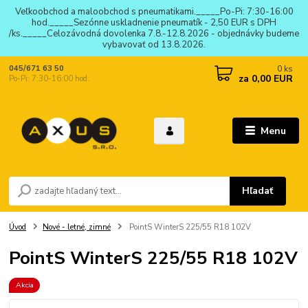
Veľkoobchod a maloobchod s pneumatikami._____Po-Pi: 7:30-16:00
hod._____Sezónne uskladnenie pneumatík - 2,50 EUR s DPH
/ks._____Celozávodná dovolenka 7.8.-12.8.2026 - objednávky budeme
vybavovať od 13.8.2026.
0
ks
045/671 63 50
za
0,00 EUR
Po-Pi: 7:30-16:00 hod.
Menu
Hľadať
Úvod
Nové - letné, zimné
PointS WinterS 225/55 R18 102V
PointS WinterS 225/55 R18 102V
Akcia