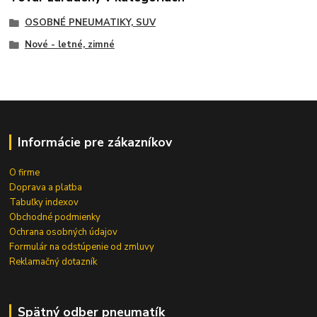
OSOBNÉ PNEUMATIKY, SUV
Nové - letné, zimné
Informácie pre zákazníkov
O firme
Doprava a platba
Tabuľky indexov
Obchodné podmienky
Ochrana osobných údajov
Formulár na odstúpenie od zmluvy
Reklamačný dotazník
Spätný odber pneumatík