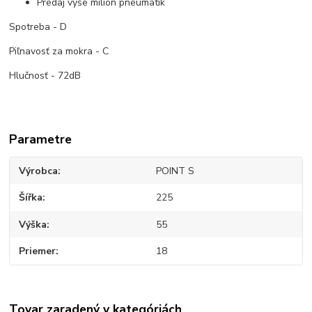
Predaj vyše milión pneumatík
Spotreba - D
Piľnavosť za mokra - C
Hlučnosť - 72dB
Parametre
Výrobca
POINT S
Šířka
225
Výška
55
Priemer
18
Tovar zaradený v kategóriách