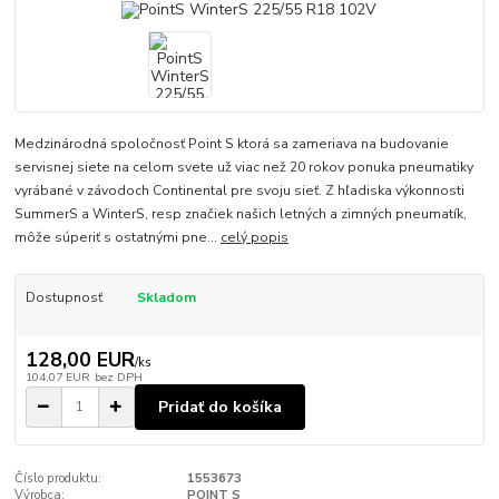
Medzinárodná spoločnosť Point S ktorá sa zameriava na budovanie
servisnej siete na celom svete už viac než 20 rokov ponuka pneumatiky
vyrábané v závodoch Continental pre svoju sieť. Z hľadiska výkonnosti
SummerS a WinterS, resp značiek našich letných a zimných pneumatík,
môže súperiť s ostatnými pne...
celý popis
Dostupnosť
Skladom
128,00 EUR
/
ks
104,07 EUR
bez DPH
Pridať do košíka
Číslo produktu:
1553673
Výrobca:
POINT S