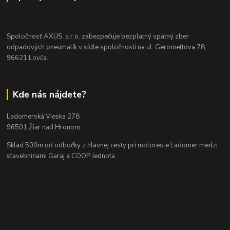
Spoločnosť AXUS, s.r.o. zabezpečuje bezplatný spätný zber
odpadových pneumatík v sídle spoločnosti na ul. Geromettova 78,
96621 Lovča.
Kde nás nájdete?
Ladomerská Vieska 278
96501 Žiar nad Hronom
Sklad 500m od odbočky z hlavnej cesty
pri motoreste Ladomer medzi
stavebninami Garaj a COOP Jednota