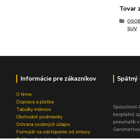
Tovar 
OSOB
SUV
Informácie pre zákazníkov
Spätný 
O firme
Doprava a platba
Spoločnosť A
Tabuľky indexov
bezplatný s
Obchodné podmienky
pneumatík v 
Ochrana osobných údajov
Geromettova
Formulár na odstúpenie od zmluvy
Reklamačný dotazník