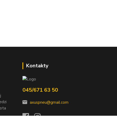
Kontakty
045/671 63 50
j
edzi
axuspneu@gmail.com
nota