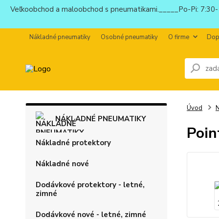
Veľkoobchod a maloobchod s pneumatikami._____Po-Pi: 7:30-1
Nákladné pneumatiky
Osobné pneumatiky
O firme
Dop
Úvod
N
NÁKLADNÉ PNEUMATIKY
Poin
Nákladné protektory
Nákladné nové
Dodávkové protektory - letné,
zimné
Dodávkové nové - letné, zimné