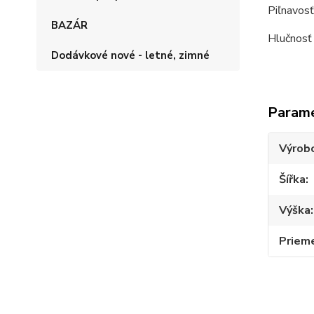
Piľnavosť
BAZÁR
Hlučnosť
Dodávkové nové - letné, zimné
Param
Výrob
Šířka
Výška
Priem