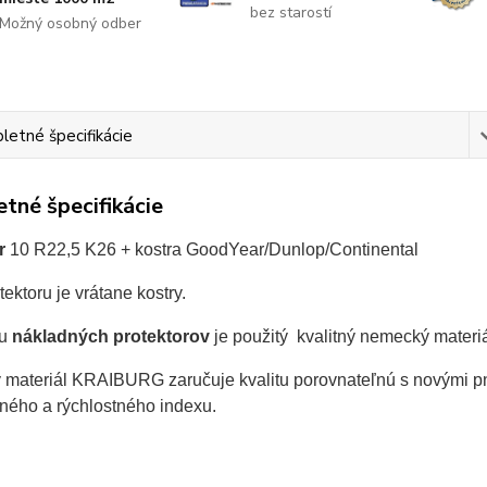
bez starostí
Možný osobný odber
etné špecifikácie
tné špecifikácie
r
10 R22,5 K26
+ kostra GoodYear/Dunlop/Continental
ektoru je vrátane kostry.
bu
nákladných protektorov
je použitý kvalitný nemecký materi
materiál KRAIBURG zaručuje kvalitu porovnateľnú s novými pn
ného a rýchlostného indexu.