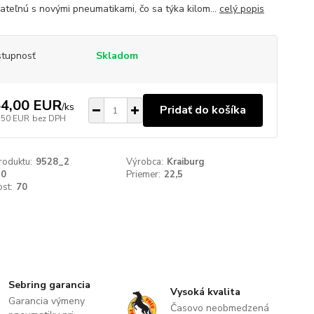
ateľnú s novými pneumatikami, čo sa týka kilom...
celý popis
tupnosť
Skladom
4,00 EUR
/
ks
Pridať do košíka
,50 EUR
bez DPH
roduktu:
9528_2
Výrobca:
Kraiburg
10
Priemer:
22,5
st:
70
Sebring garancia
Vysoká kvalita
Garancia výmeny
Časovo neobmedzená