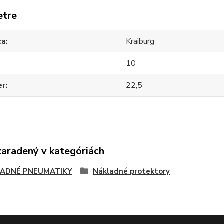
etre
ca
Kraiburg
10
er
22,5
zaradený v kategóriách
ADNÉ PNEUMATIKY
Nákladné protektory