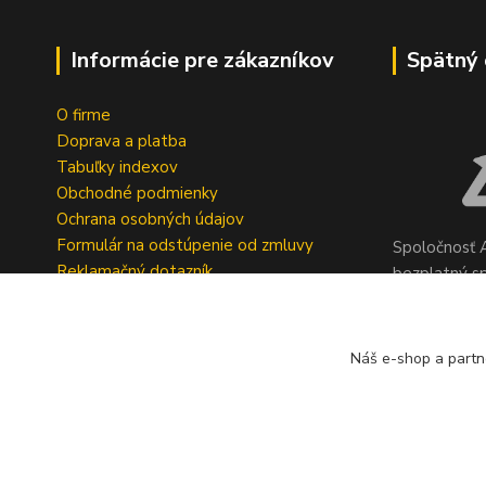
Informácie pre zákazníkov
Spätný 
O firme
Doprava a platba
Tabuľky indexov
Obchodné podmienky
Ochrana osobných údajov
Formulár na odstúpenie od zmluvy
Spoločnosť A
Reklamačný dotazník
bezplatný s
pneumatík v 
Geromettova
Náš e-shop a partn