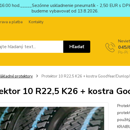
6:00 hod._____Sezónne uskladnenie pneumatík - 2,50 EUR s DPH
budeme vybavovať od 13.8.2026.
rava a platba
Kontakty
Neviet
Hľadať
045/
Po-Pi:
ákladné protektory
Protektor 10 R22,5 K26 + kostra GoodYear/Dunlop/
ektor 10 R22,5 K26 + kostra Go
Protek
protek
použit
KRAIBU