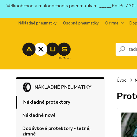
Veľkoobchod a maloobchod s pneumatikami._____Po-Pi: 7:30-1
Nákladné pneumatiky
Osobné pneumatiky
O firme
Dop
Úvod
N
NÁKLADNÉ PNEUMATIKY
Prot
Nákladné protektory
Nákladné nové
Dodávkové protektory - letné,
zimné