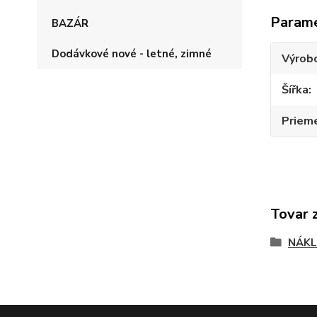
Param
BAZÁR
Dodávkové nové - letné, zimné
Výrob
Šířka
Priem
Tovar 
NÁKL