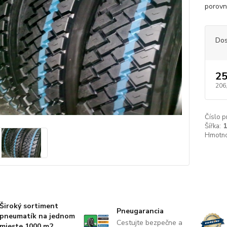
porovn
Dos
25
206
Číslo p
Šířka:
Hmotno
Široký sortiment
Pneugarancia
pneumatík na jednom
Cestujte bezpečne a
mieste 1000 m2