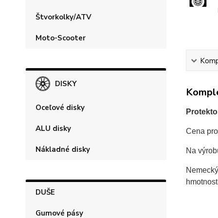
Štvorkolky/ATV
Moto-Scooter
Kompl
DISKY
Komple
Oceľové disky
Protekto
ALU disky
Cena prot
Nákladné disky
Na výro
Nemecký 
hmotnost
DUŠE
Gumové pásy