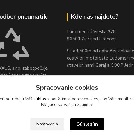
odber pneumatík
Kde nás nájdete?
Ladomerská Vieska 278
96501 Žiar nad Hronom
Sklad 500m od odbočky z hlavne
cesty
pri motoreste Ladomer m
stavebninami Garaj a COOP Jed
XUS, s.r.o. zabezpečuje
pätný zber odpadových
sídle spoločnosti na ul.
Spracovanie cookies
 78, 96621 Lovča.
eri potrebujú Váš
súhlas
s použitím súborov cookies, aby Vám mohli zo
týkajúce sa Vašich záujmov.
Súhlasím
Nastavenia