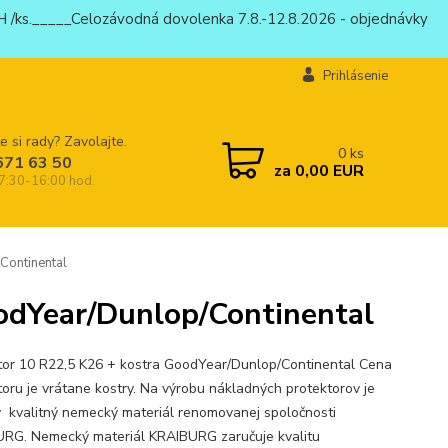
 /ks._____Celozávodná dovolenka 7.8.-12.8.2026 - objednávky
Prihlásenie
e si rady? Zavolajte.
0
ks
671 63 50
za
0,00 EUR
 7:30-16:00 hod.
Continental
odYear/Dunlop/Continental
tor 10 R22,5 K26 + kostra GoodYear/Dunlop/Continental Cena
toru je vrátane kostry. Na výrobu nákladných protektorov je
ý kvalitný nemecký materiál renomovanej spoločnosti
RG. Nemecký materiál KRAIBURG zaručuje kvalitu