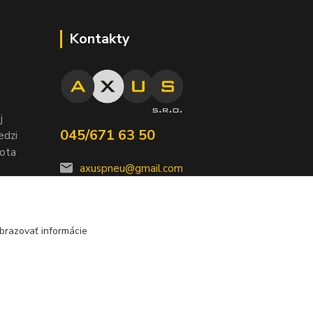
Kontakty
j
045/671 63 50
edzi
nota
axuspneu@gmail.com
brazovať informácie