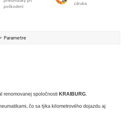
pneumatiky pri
záruka
poškodení
Parametre
ál renomovanej spoločnosti
KRAIBURG
.
eumatikami, čo sa týka kilometrového dojazdu aj