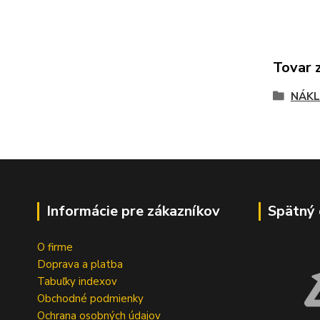
Tovar 
NÁKL
Informácie pre zákazníkov
Spätný 
O firme
Doprava a platba
Tabuľky indexov
Obchodné podmienky
Ochrana osobných údajov