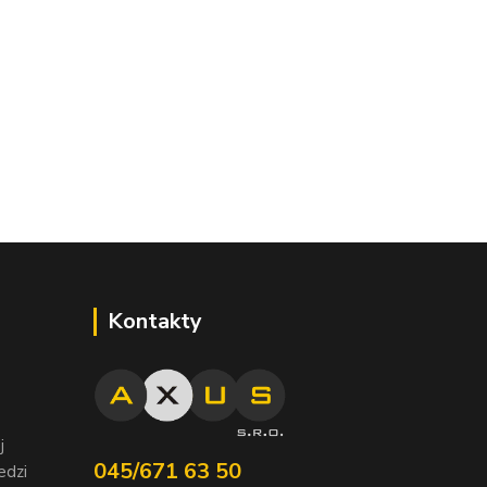
Kontakty
j
045/671 63 50
edzi