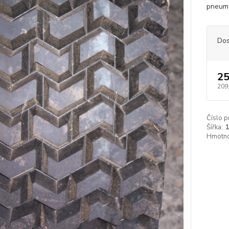
pneuma
Dos
25
209
Číslo p
Šířka:
Hmotno