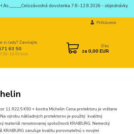
 /ks._____Celozávodná dovolenka 7.8.-12.8.2026 - objednávky
Prihlásenie
e si rady? Zavolajte.
0
ks
671 63 50
za
0,00 EUR
 7:30-16:00 hod.
helin
tor 11 R22,5 K50 + kostra Michelin Cena protektoru je vrátane
. Na výrobu nákladných protektorov je použitý kvalitný
ý materiál renomovanej spoločnosti KRAIBURG. Nemecký
ál KRAIBURG zaručuje kvalitu porovnateľnú s novými