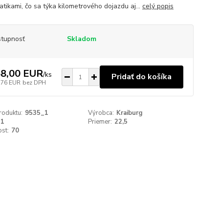
tikami, čo sa týka kilometrového dojazdu aj...
celý popis
tupnosť
Skladom
8,00 EUR
/
ks
Pridať do košíka
,76 EUR
bez DPH
roduktu:
9535_1
Výrobca:
Kraiburg
11
Priemer:
22,5
st:
70