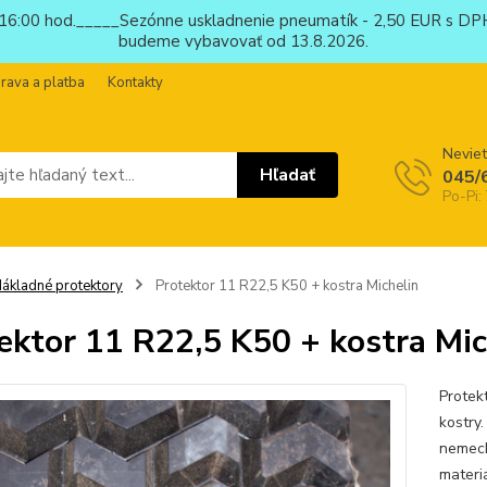
6:00 hod._____Sezónne uskladnenie pneumatík - 2,50 EUR s DPH
budeme vybavovať od 13.8.2026.
rava a platba
Kontakty
Neviet
Hľadať
045/
Po-Pi:
ákladné protektory
Protektor 11 R22,5 K50 + kostra Michelin
ektor 11 R22,5 K50 + kostra Mic
Protek
kostry
nemeck
materi