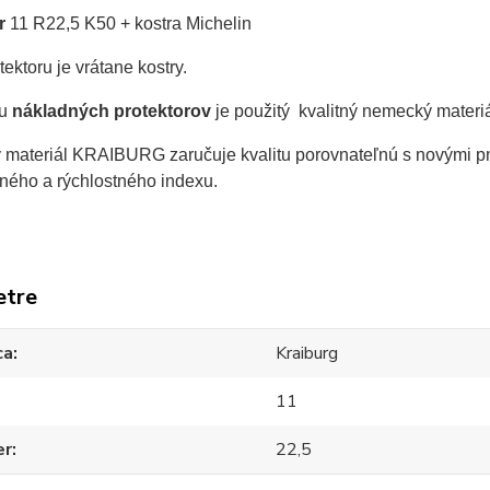
r
11 R22,5 K50
+ kostra Michelin
ektoru je vrátane kostry.
bu
nákladných protektorov
je použitý kvalitný nemecký materi
materiál KRAIBURG zaručuje kvalitu porovnateľnú s novými pn
ného a rýchlostného indexu.
etre
ca
Kraiburg
11
er
22,5