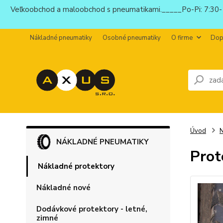
Veľkoobchod a maloobchod s pneumatikami._____Po-Pi: 7:30-1
Nákladné pneumatiky
Osobné pneumatiky
O firme
Dop
Úvod
N
NÁKLADNÉ PNEUMATIKY
Prot
Nákladné protektory
Nákladné nové
Dodávkové protektory - letné,
zimné