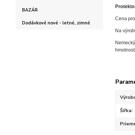
Protekto
BAZÁR
Cena prot
Dodávkové nové - letné, zimné
Na výro
Nemecký 
hmotnost
Param
Výrob
Šířka
Priem