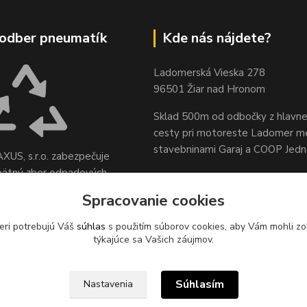
odber pneumatík
Kde nás nájdete?
Ladomerská Vieska 278
96501 Žiar nad Hronom
Sklad 500m od odbočky z hlavne
cesty
pri motoreste Ladomer m
stavebninami Garaj a COOP Jed
XUS, s.r.o. zabezpečuje
pätný zber odpadových
sídle spoločnosti na ul.
Spracovanie cookies
 78, 96621 Lovča.
eri potrebujú Váš
súhlas
s použitím súborov cookies, aby Vám mohli zo
týkajúce sa Vašich záujmov.
Súhlasím
Nastavenia