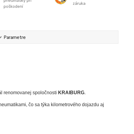
pneumatiky pri
záruka
poškodení
Parametre
ál renomovanej spoločnosti
KRAIBURG
.
eumatikami, čo sa týka kilometrového dojazdu aj