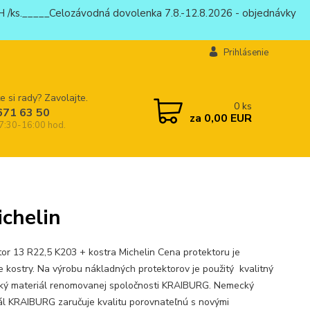
 /ks._____Celozávodná dovolenka 7.8.-12.8.2026 - objednávky
Prihlásenie
e si rady? Zavolajte.
0
ks
671 63 50
za
0,00 EUR
 7:30-16:00 hod.
chelin
tor 13 R22,5 K203 + kostra Michelin Cena protektoru je
e kostry. Na výrobu nákladných protektorov je použitý kvalitný
ý materiál renomovanej spoločnosti KRAIBURG. Nemecký
ál KRAIBURG zaručuje kvalitu porovnateľnú s novými