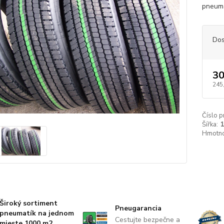
pneuma
Dos
30
245
Číslo p
Šířka:
Hmotno
Široký sortiment
Pneugarancia
pneumatík na jednom
Cestujte bezpečne a
mieste 1000 m2