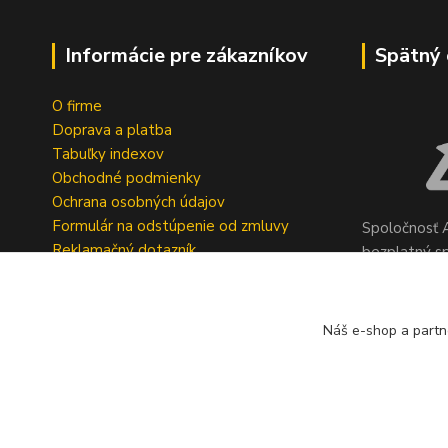
Informácie pre zákazníkov
Spätný 
O firme
Doprava a platba
Tabuľky indexov
Obchodné podmienky
Ochrana osobných údajov
Formulár na odstúpenie od zmluvy
Spoločnosť A
Reklamačný dotazník
bezplatný s
pneumatík v 
Geromettova
Náš e-shop a partn