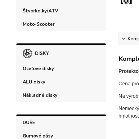
Štvorkolky/ATV
Moto-Scooter
Kompl
DISKY
Komple
Oceľové disky
Protekto
ALU disky
Cena prot
Nákladné disky
Na výro
Nemecký 
hmotnost
DUŠE
Gumové pásy