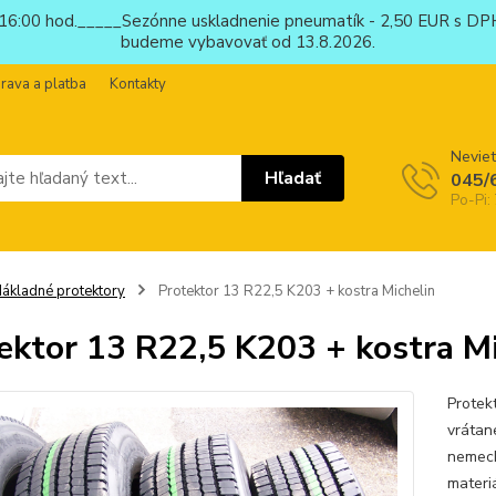
6:00 hod._____Sezónne uskladnenie pneumatík - 2,50 EUR s DPH
budeme vybavovať od 13.8.2026.
rava a platba
Kontakty
Neviet
Hľadať
045/
Po-Pi:
ákladné protektory
Protektor 13 R22,5 K203 + kostra Michelin
ektor 13 R22,5 K203 + kostra Mi
Protek
vrátan
nemeck
materi