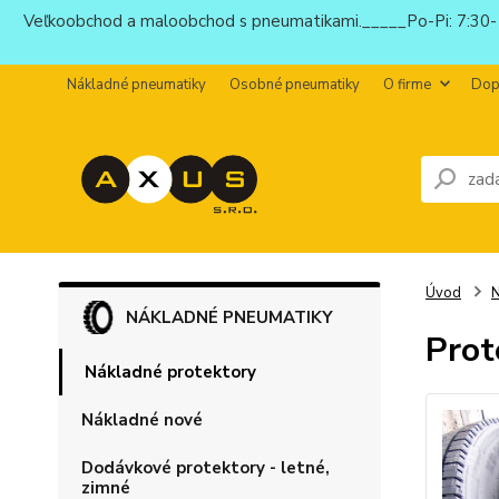
Veľkoobchod a maloobchod s pneumatikami._____Po-Pi: 7:30-1
Nákladné pneumatiky
Osobné pneumatiky
O firme
Dop
Úvod
N
NÁKLADNÉ PNEUMATIKY
Prot
Nákladné protektory
Nákladné nové
Dodávkové protektory - letné,
zimné