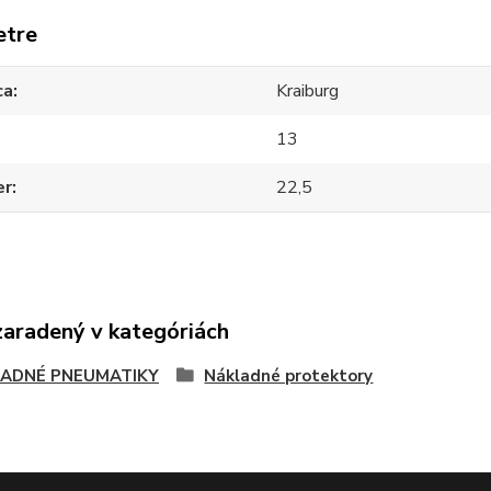
etre
ca
Kraiburg
13
er
22,5
zaradený v kategóriách
ADNÉ PNEUMATIKY
Nákladné protektory