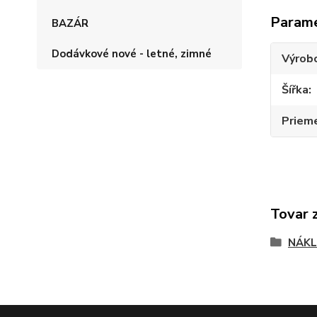
Param
BAZÁR
Dodávkové nové - letné, zimné
Výrob
Šířka
Priem
Tovar 
NÁKL