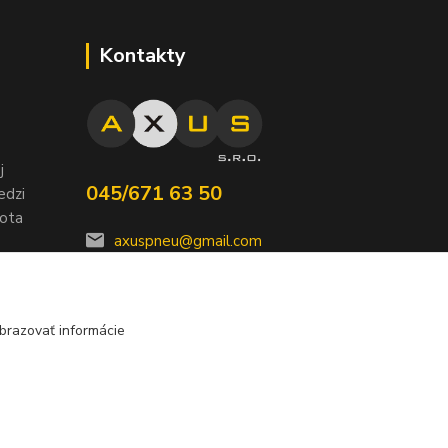
Kontakty
j
045/671 63 50
edzi
nota
axuspneu@gmail.com
brazovať informácie