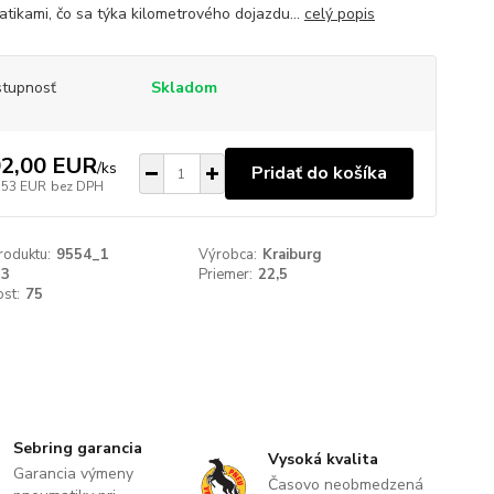
tikami, čo sa týka kilometrového dojazdu...
celý popis
tupnosť
Skladom
2,00 EUR
/
ks
Pridať do košíka
,53 EUR
bez DPH
roduktu:
9554_1
Výrobca:
Kraiburg
13
Priemer:
22,5
st:
75
Sebring garancia
Vysoká kvalita
Garancia výmeny
Časovo neobmedzená