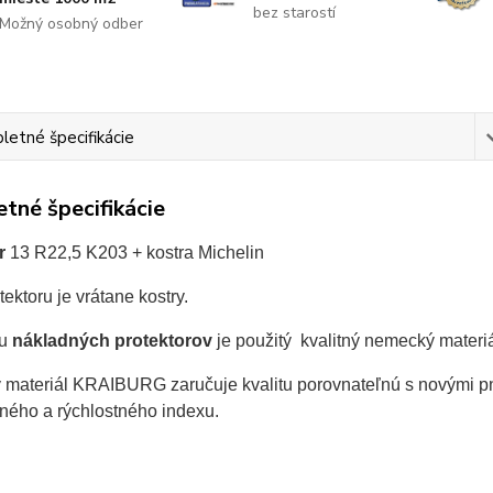
bez starostí
Možný osobný odber
etné špecifikácie
tné špecifikácie
r
13 R22,5 K203 + kostra Michelin
ektoru je vrátane kostry.
bu
nákladných protektorov
je použitý kvalitný nemecký materi
materiál KRAIBURG zaručuje kvalitu porovnateľnú s novými pn
ného a rýchlostného indexu.