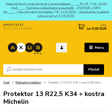
Veľkoobchod a maloobchod s pneumatikami._____Po-Pi: 7:30-16:00
hod._____Sezónne uskladnenie pneumatík - 2,50 EUR s DPH
/ks._____Celozávodná dovolenka 7.8.-12.8.2026 - objednávky budeme
vybavovať od 13.8.2026.
0
ks
045/671 63 50
za
0,00 EUR
Po-Pi: 7:30-16:00 hod.
Menu
Hľadať
Úvod
Nákladné protektory
Protektor 13 R22,5 K34 + kostra Michelin
Protektor 13 R22,5 K34 + kostra
Michelin