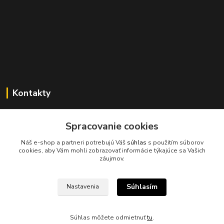
Kontakty
Spracovanie cookies
045/671 63 50
Náš e-shop a partneri potrebujú Váš
súhlas
s použitím súborov
cookies, aby Vám mohli zobrazovať informácie týkajúce sa Vašich
axuspneu@gmail.com
záujmov.
Súhlasím
Nastavenia
Súhlas môžete odmietnuť
tu
.