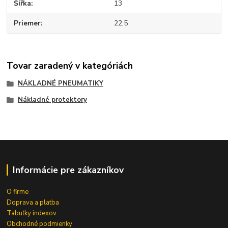
Šířka
13
Priemer
22,5
Tovar zaradený v kategóriách
NÁKLADNÉ PNEUMATIKY
Nákladné protektory
Informácie pre zákazníkov
O firme
Doprava a platba
Tabuľky indexov
Obchodné podmienky