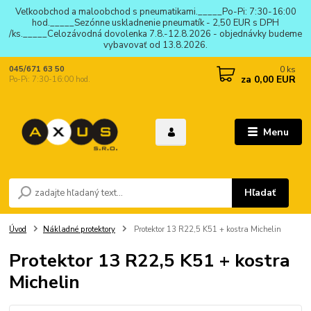
Veľkoobchod a maloobchod s pneumatikami._____Po-Pi: 7:30-16:00
hod._____Sezónne uskladnenie pneumatík - 2,50 EUR s DPH
/ks._____Celozávodná dovolenka 7.8.-12.8.2026 - objednávky budeme
vybavovať od 13.8.2026.
0
ks
045/671 63 50
za
0,00 EUR
Po-Pi: 7:30-16:00 hod.
Menu
Hľadať
Úvod
Nákladné protektory
Protektor 13 R22,5 K51 + kostra Michelin
Protektor 13 R22,5 K51 + kostra
Michelin