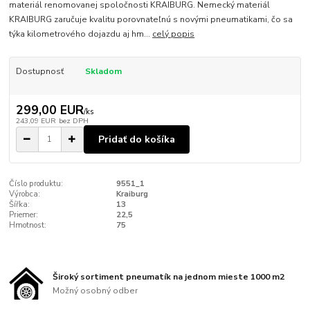
materiál renomovanej spoločnosti KRAIBURG. Nemecký materiál
KRAIBURG zaručuje kvalitu porovnateľnú s novými pneumatikami, čo sa
týka kilometrového dojazdu aj hm...
celý popis
Dostupnosť
Skladom
299,00 EUR
/
ks
243,09 EUR
bez DPH
Pridať do košíka
Číslo produktu:
9551_1
Výrobca:
Kraiburg
Šířka:
13
Priemer:
22,5
Hmotnost:
75
Široký sortiment pneumatík na jednom mieste 1000 m2
Možný osobný odber