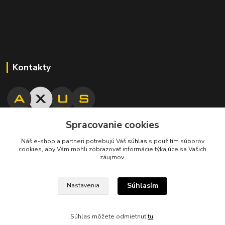
Kontakty
Spracovanie cookies
045/671 63 50
Náš e-shop a partneri potrebujú Váš
súhlas
s použitím súborov
cookies, aby Vám mohli zobrazovať informácie týkajúce sa Vašich
axuspneu@gmail.com
záujmov.
Súhlasím
Nastavenia
Súhlas môžete odmietnuť
tu
.
Vytvorené na
Eshop-rychlo.sk