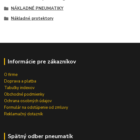
NÁKLADNÉ PNEUMATIKY
Nákladné protektory
Informácie pre zákazníkov
O firme
Doprava a platba
Tabuľky indexov
Obchodné podmienky
Ochrana osobných údajov
Formulár na odstúpenie od zmluvy
Reklamačný dotazník
Spätný odber pneumatík