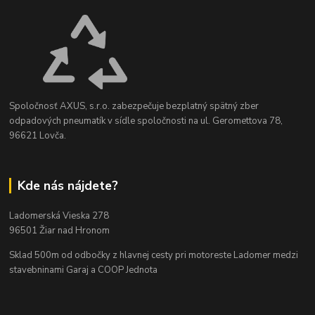
Spoločnosť AXUS, s.r.o. zabezpečuje bezplatný spätný zber
odpadových pneumatík v sídle spoločnosti na ul. Geromettova 78,
96621 Lovča.
Kde nás nájdete?
Ladomerská Vieska 278
96501 Žiar nad Hronom
Sklad 500m od odbočky z hlavnej cesty
pri motoreste Ladomer medzi
stavebninami Garaj a COOP Jednota