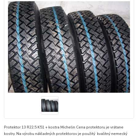
Protektor 13 R22,5 K51 + kostra Michelin Cena protektoru je vrátane
kostry. Na výrobu nákladných protektorov je použitý kvalitný nemecký