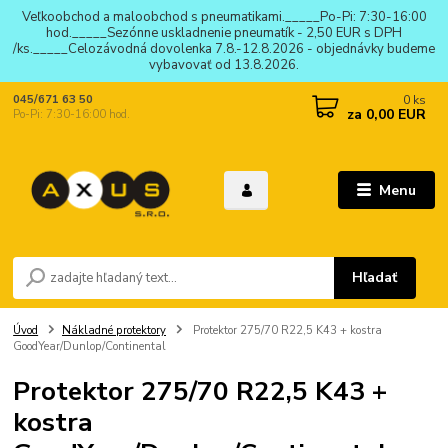
Veľkoobchod a maloobchod s pneumatikami._____Po-Pi: 7:30-16:00
hod._____Sezónne uskladnenie pneumatík - 2,50 EUR s DPH
/ks._____Celozávodná dovolenka 7.8.-12.8.2026 - objednávky budeme
vybavovať od 13.8.2026.
0
ks
045/671 63 50
za
0,00 EUR
Po-Pi: 7:30-16:00 hod.
Menu
Hľadať
Úvod
Nákladné protektory
Protektor 275/70 R22,5 K43 + kostra
GoodYear/Dunlop/Continental
Protektor 275/70 R22,5 K43 +
kostra