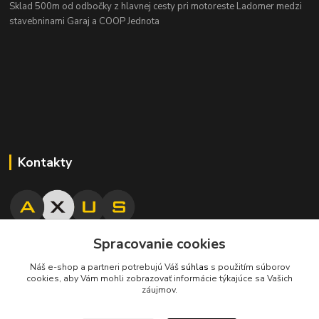
Sklad 500m od odbočky z hlavnej cesty
pri motoreste Ladomer medzi
stavebninami Garaj a COOP Jednota
Kontakty
Spracovanie cookies
045/671 63 50
Náš e-shop a partneri potrebujú Váš
súhlas
s použitím súborov
cookies, aby Vám mohli zobrazovať informácie týkajúce sa Vašich
axuspneu@gmail.com
záujmov.