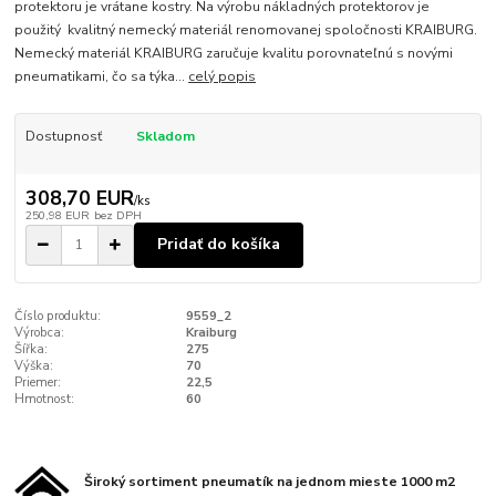
protektoru je vrátane kostry. Na výrobu nákladných protektorov je
použitý kvalitný nemecký materiál renomovanej spoločnosti KRAIBURG.
Nemecký materiál KRAIBURG zaručuje kvalitu porovnateľnú s novými
pneumatikami, čo sa týka...
celý popis
Dostupnosť
Skladom
308,70 EUR
/
ks
250,98 EUR
bez DPH
Pridať do košíka
Číslo produktu:
9559_2
Výrobca:
Kraiburg
Šířka:
275
Výška:
70
Priemer:
22,5
Hmotnost:
60
Široký sortiment pneumatík na jednom mieste 1000 m2