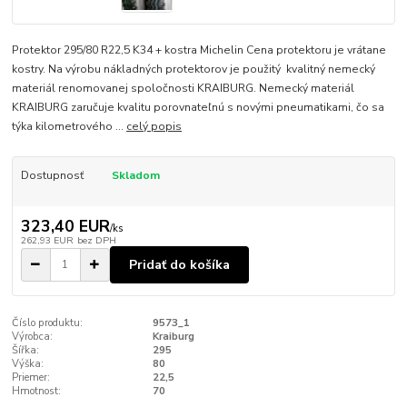
Protektor 295/80 R22,5 K34 + kostra Michelin Cena protektoru je vrátane
kostry. Na výrobu nákladných protektorov je použitý kvalitný nemecký
materiál renomovanej spoločnosti KRAIBURG. Nemecký materiál
KRAIBURG zaručuje kvalitu porovnateľnú s novými pneumatikami, čo sa
týka kilometrového ...
celý popis
Dostupnosť
Skladom
323,40 EUR
/
ks
262,93 EUR
bez DPH
Pridať do košíka
Číslo produktu:
9573_1
Výrobca:
Kraiburg
Šířka:
295
Výška:
80
Priemer:
22,5
Hmotnost:
70