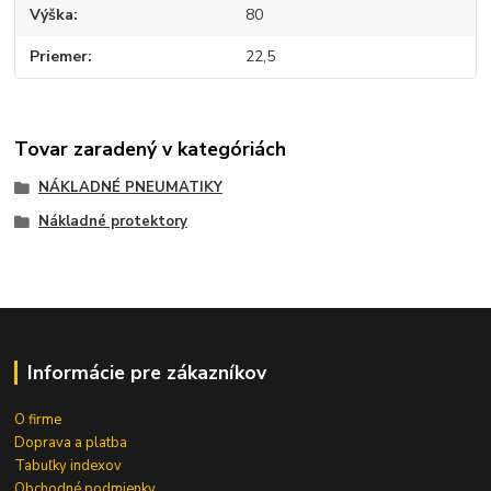
Výška
80
Priemer
22,5
Tovar zaradený v kategóriách
NÁKLADNÉ PNEUMATIKY
Nákladné protektory
Informácie pre zákazníkov
O firme
Doprava a platba
Tabuľky indexov
Obchodné podmienky