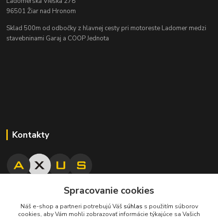
Ladomerská Vieska 278
96501 Žiar nad Hronom
Sklad 500m od odbočky z hlavnej cesty
pri motoreste Ladomer medzi
stavebninami Garaj a COOP Jednota
Kontakty
Spracovanie cookies
045/671 63 50
Náš e-shop a partneri potrebujú Váš
súhlas
s použitím súborov
cookies, aby Vám mohli zobrazovať informácie týkajúce sa Vašich
axuspneu@gmail.com