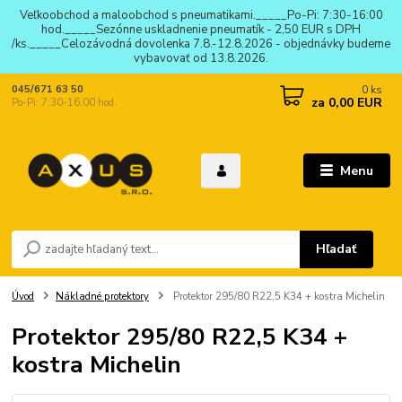
Veľkoobchod a maloobchod s pneumatikami._____Po-Pi: 7:30-16:00
hod._____Sezónne uskladnenie pneumatík - 2,50 EUR s DPH
/ks._____Celozávodná dovolenka 7.8.-12.8.2026 - objednávky budeme
vybavovať od 13.8.2026.
0
ks
045/671 63 50
za
0,00 EUR
Po-Pi: 7:30-16:00 hod.
Menu
Hľadať
Úvod
Nákladné protektory
Protektor 295/80 R22,5 K34 + kostra Michelin
Protektor 295/80 R22,5 K34 +
kostra Michelin