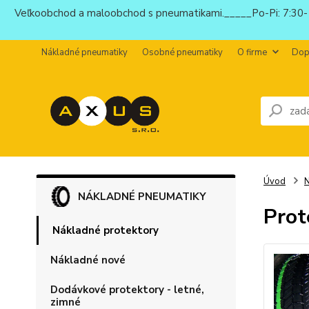
Veľkoobchod a maloobchod s pneumatikami._____Po-Pi: 7:30-1
Nákladné pneumatiky
Osobné pneumatiky
O firme
Dop
Úvod
N
NÁKLADNÉ PNEUMATIKY
Prot
Nákladné protektory
Nákladné nové
Dodávkové protektory - letné,
zimné