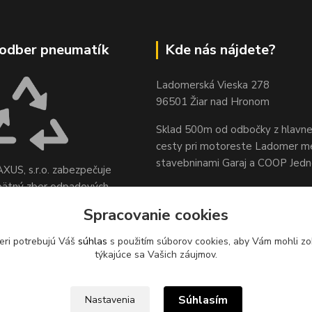
odber pneumatík
Kde nás nájdete?
Ladomerská Vieska 278
96501 Žiar nad Hronom
Sklad 500m od odbočky z hlavne
cesty
pri motoreste Ladomer m
stavebninami Garaj a COOP Jed
XUS, s.r.o. zabezpečuje
pätný zber odpadových
sídle spoločnosti na ul.
Spracovanie cookies
 78, 96621 Lovča.
eri potrebujú Váš
súhlas
s použitím súborov cookies, aby Vám mohli zo
týkajúce sa Vašich záujmov.
Súhlasím
Nastavenia