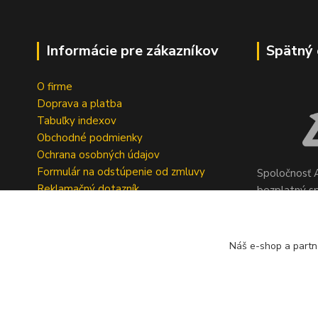
Informácie pre zákazníkov
Spätný 
O firme
Doprava a platba
Tabuľky indexov
Obchodné podmienky
Ochrana osobných údajov
Formulár na odstúpenie od zmluvy
Spoločnosť A
Reklamačný dotazník
bezplatný s
pneumatík v 
Geromettova
Náš e-shop a partn