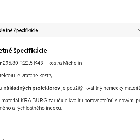
etné špecifikácie
tné špecifikácie
r
295/80 R22,5 K43
+ kostra Michelin
ektoru je vrátane kostry.
bu
nákladných protektorov
je použitý kvalitný nemecký materi
materiál KRAIBURG zaručuje kvalitu porovnateľnú s novými pn
ného a rýchlostného indexu.