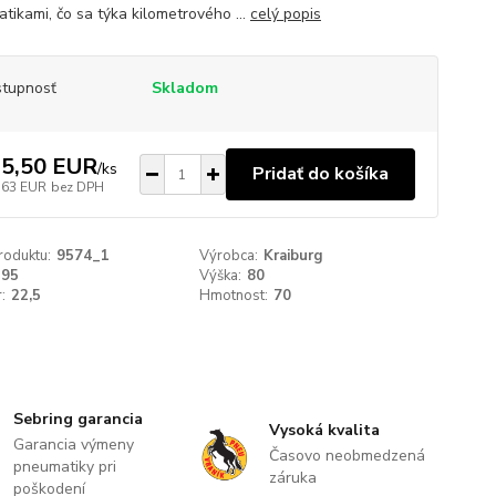
tikami, čo sa týka kilometrového ...
celý popis
tupnosť
Skladom
5,50 EUR
/
ks
Pridať do košíka
,63 EUR
bez DPH
roduktu:
9574_1
Výrobca:
Kraiburg
295
Výška:
80
:
22,5
Hmotnost:
70
Sebring garancia
Vysoká kvalita
Garancia výmeny
Časovo neobmedzená
pneumatiky pri
záruka
poškodení