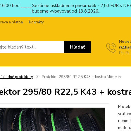
6:00 hod._____Sezónne uskladnenie pneumatík - 2,50 EUR s DPH
budeme vybavovať od 13.8.2026.
rava a platba
Kontakty
Neviet
Hľadať
045/
Po-Pi:
ákladné protektory
Protektor 295/80 R22,5 K43 + kostra Michelin
ektor 295/80 R22,5 K43 + kostr
Protek
vrátan
nemeck
materi