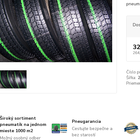
pneuma
Dos
32
264
Číslo p
Šířka:
Priemer
Široký sortiment
Pneugarancia
pneumatík na jednom
Cestujte bezpečne a
mieste 1000 m2
bez starostí
Možný osobný odber