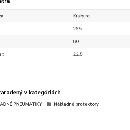
etre
ca
Kraiburg
295
80
er
22,5
zaradený v kategóriách
ADNÉ PNEUMATIKY
Nákladné protektory