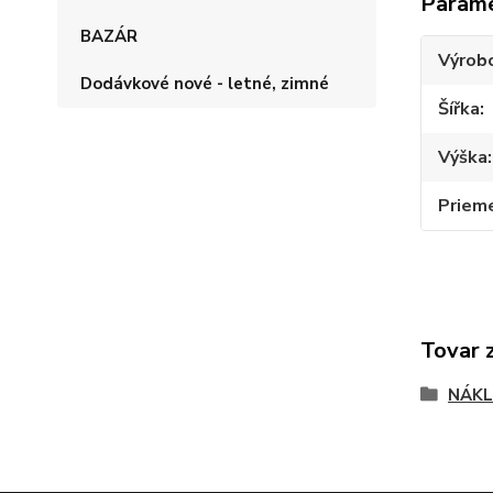
Param
BAZÁR
Výrob
Dodávkové nové - letné, zimné
Šířka
Výška
Priem
Tovar 
NÁKL