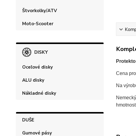
Štvorkolky/ATV
Moto-Scooter
Kompl
Komple
DISKY
Protekto
Oceľové disky
Cena prot
ALU disky
Na výro
Nákladné disky
Nemecký 
hmotnost
DUŠE
Gumové pásy