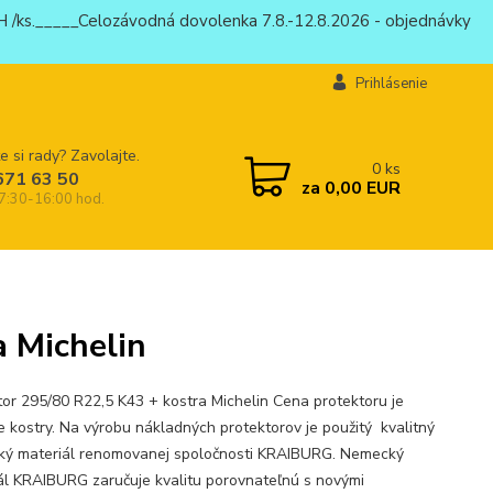
 /ks._____Celozávodná dovolenka 7.8.-12.8.2026 - objednávky
Prihlásenie
e si rady? Zavolajte.
0
ks
671 63 50
za
0,00 EUR
 7:30-16:00 hod.
a Michelin
tor 295/80 R22,5 K43 + kostra Michelin Cena protektoru je
e kostry. Na výrobu nákladných protektorov je použitý kvalitný
ý materiál renomovanej spoločnosti KRAIBURG. Nemecký
ál KRAIBURG zaručuje kvalitu porovnateľnú s novými