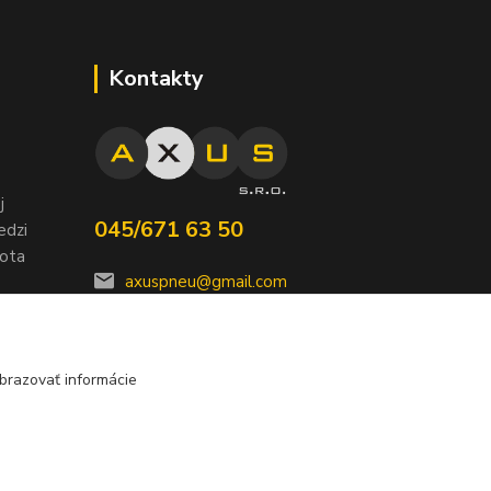
Kontakty
j
045/671 63 50
edzi
nota
axuspneu@gmail.com
brazovať informácie