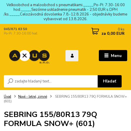
Veľkoobchod a maloobchod s pneumatikami._____Po-Pi: 7:30-16:00
hod._____Sezónne uskladnenie pneumatík - 2,50 EUR s DPH
/ks._____Celozávodná dovolenka 7.8.-12.8.2026 - objednávky budeme
vybavovať od 13.8.2026.
0
ks
045/671 63 50
za
0,00 EUR
Po-Pi: 7:30-16:00 hod.
Menu
Hľadať
Úvod
Nové - letné, zimné
SEBRING 155/80R13 79Q FORMULA SNOW+
(601)
SEBRING 155/80R13 79Q
FORMULA SNOW+ (601)