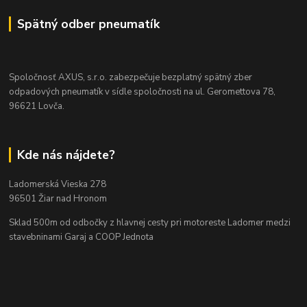
Spätný odber pneumatík
Spoločnosť AXUS, s.r.o. zabezpečuje bezplatný spätný zber
odpadových pneumatík v sídle spoločnosti na ul. Geromettova 78,
96621 Lovča.
Kde nás nájdete?
Ladomerská Vieska 278
96501 Žiar nad Hronom
Sklad 500m od odbočky z hlavnej cesty
pri motoreste Ladomer medzi
stavebninami Garaj a COOP Jednota