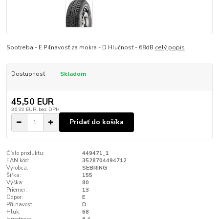
Spotreba - E Piľnavosť za mokra - D Hlučnosť - 68dB
celý popis
Dostupnosť
Skladom
45,50 EUR
36,99 EUR
bez DPH
Pridať do košíka
Číslo produktu:
449471_1
EAN kód:
3528704494712
Výrobca:
SEBRING
Šířka:
155
Výška:
80
Priemer:
13
Odpor:
E
Přilnavost:
D
Hluk:
68