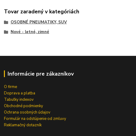
Tovar zaradený v kategóriách
OSOBNÉ PNEUMATIKY, SUV
Nové - letné, zimné
Informácie pre zákazníkov
O firme
Doprava a platba
Tabuľky indexov
Obchodné podmienky
Ochrana osobných údajov
Formulár na odstúpenie od zmluvy
Reklamačný dotazník