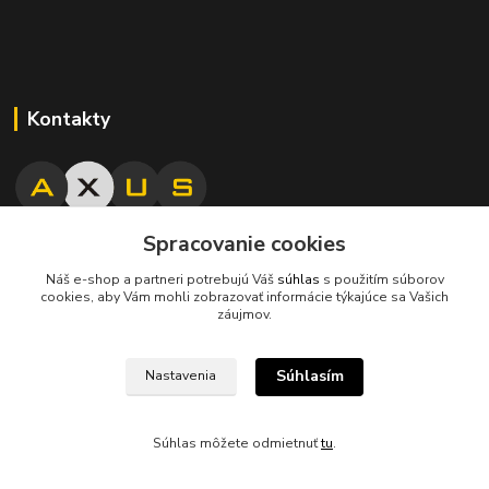
Kontakty
Spracovanie cookies
045/671 63 50
Náš e-shop a partneri potrebujú Váš
súhlas
s použitím súborov
cookies, aby Vám mohli zobrazovať informácie týkajúce sa Vašich
axuspneu@gmail.com
záujmov.
Súhlasím
Nastavenia
Súhlas môžete odmietnuť
tu
.
Vytvorené na
Eshop-rychlo.sk