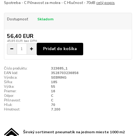
Spotreba - C Piľnavosť za mokra - C Hlučnosť - 70dB
celý popis
Dostupnosť
Skladom
56,40 EUR
45,85 EUR
bez DPH
Pridať do košíka
Číslo produktu:
323685_1
EAN kód:
3528703236856
Výrobca:
SEBRING
Šířka:
185
Výška:
55
Priemer:
16
Odpor:
C
Přilnavost:
C
Hluk:
70
Hmotnost:
7.200
Široký sortiment pneumatík na jednom mieste 1000 m2