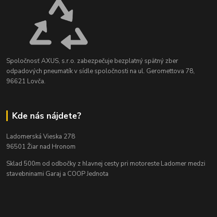
Spoločnosť AXUS, s.r.o. zabezpečuje bezplatný spätný zber
odpadových pneumatík v sídle spoločnosti na ul. Geromettova 78,
96621 Lovča.
Kde nás nájdete?
Ladomerská Vieska 278
96501 Žiar nad Hronom
Sklad 500m od odbočky z hlavnej cesty
pri motoreste Ladomer medzi
stavebninami Garaj a COOP Jednota