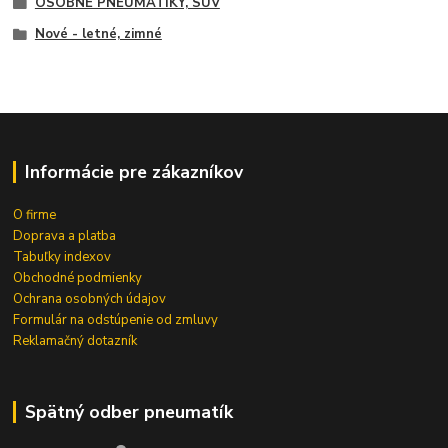
OSOBNÉ PNEUMATIKY, SUV
Nové - letné, zimné
Informácie pre zákazníkov
O firme
Doprava a platba
Tabuľky indexov
Obchodné podmienky
Ochrana osobných údajov
Formulár na odstúpenie od zmluvy
Reklamačný dotazník
Spätný odber pneumatík