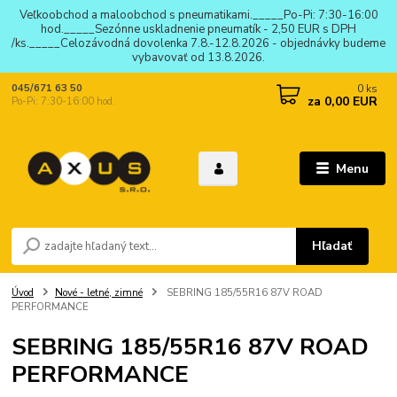
Veľkoobchod a maloobchod s pneumatikami._____Po-Pi: 7:30-16:00
hod._____Sezónne uskladnenie pneumatík - 2,50 EUR s DPH
/ks._____Celozávodná dovolenka 7.8.-12.8.2026 - objednávky budeme
vybavovať od 13.8.2026.
0
ks
045/671 63 50
za
0,00 EUR
Po-Pi: 7:30-16:00 hod.
Menu
Hľadať
Úvod
Nové - letné, zimné
SEBRING 185/55R16 87V ROAD
PERFORMANCE
SEBRING 185/55R16 87V ROAD
PERFORMANCE