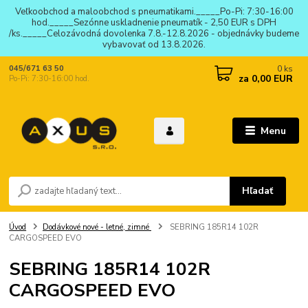
Veľkoobchod a maloobchod s pneumatikami._____Po-Pi: 7:30-16:00
hod._____Sezónne uskladnenie pneumatík - 2,50 EUR s DPH
/ks._____Celozávodná dovolenka 7.8.-12.8.2026 - objednávky budeme
vybavovať od 13.8.2026.
0
ks
045/671 63 50
za
0,00 EUR
Po-Pi: 7:30-16:00 hod.
Menu
Hľadať
Úvod
Dodávkové nové - letné, zimné
SEBRING 185R14 102R
CARGOSPEED EVO
SEBRING 185R14 102R
CARGOSPEED EVO