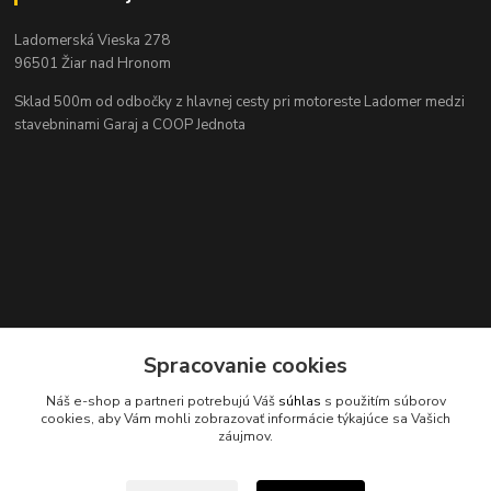
Ladomerská Vieska 278
96501 Žiar nad Hronom
Sklad 500m od odbočky z hlavnej cesty
pri motoreste Ladomer medzi
stavebninami Garaj a COOP Jednota
Kontakty
Spracovanie cookies
Náš e-shop a partneri potrebujú Váš
súhlas
s použitím súborov
cookies, aby Vám mohli zobrazovať informácie týkajúce sa Vašich
záujmov.
045/671 63 50