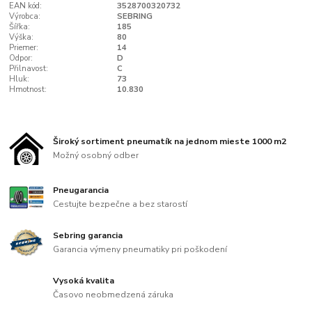
EAN kód:
3528700320732
Výrobca:
SEBRING
Šířka:
185
Výška:
80
Priemer:
14
Odpor:
D
Přilnavost:
C
Hluk:
73
Hmotnost:
10.830
Široký sortiment pneumatík na jednom mieste 1000 m2
Možný osobný odber
Pneugarancia
Cestujte bezpečne a bez starostí
Sebring garancia
Garancia výmeny pneumatiky pri poškodení
Vysoká kvalita
Časovo neobmedzená záruka