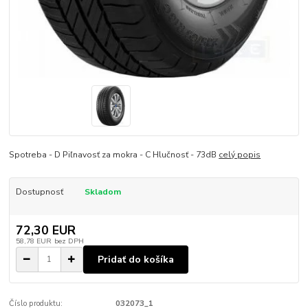
Spotreba - D Piľnavosť za mokra - C Hlučnosť - 73dB
celý popis
Dostupnosť
Skladom
72,30 EUR
58,78 EUR
bez DPH
Pridať do košíka
Číslo produktu:
032073_1