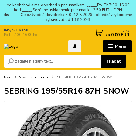
Veľkoobchod a maloobchod s pneumatikami._____Po-Pi: 7:30-16:00
hod._____Sezónne uskladnenie pneumatík - 2,50 EUR s DPH
/ks._____Celozávodná dovolenka 7.8.-12.8.2026 - objednávky budeme
vybavovať od 13.8.2026.
0
ks
045/671 63 50
za
0,00 EUR
Po-Pi: 7:30-16:00 hod.
Menu
Hľadať
Úvod
Nové - letné, zimné
SEBRING 195/55R16 87H SNOW
SEBRING 195/55R16 87H SNOW