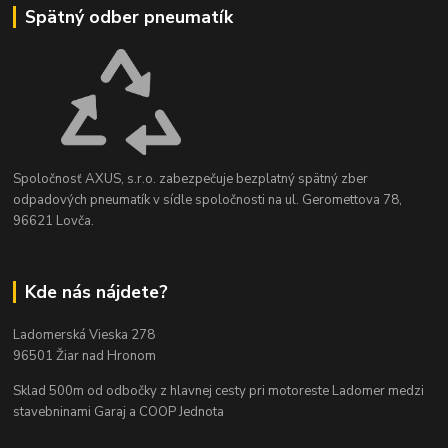
Spätný odber pneumatík
Spoločnosť AXUS, s.r.o. zabezpečuje bezplatný spätný zber
odpadových pneumatík v sídle spoločnosti na ul. Geromettova 78,
96621 Lovča.
Kde nás nájdete?
Ladomerská Vieska 278
96501 Žiar nad Hronom
Sklad 500m od odbočky z hlavnej cesty
pri motoreste Ladomer medzi
stavebninami Garaj a COOP Jednota