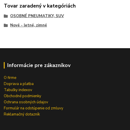
Tovar zaradený v kategóriách
OSOBNÉ PNEUMATIKY, SUV
Nové - letné, zimné
Informácie pre zákazníkov
O firme
Doprava a platba
Tabuľky indexov
Obchodné podmienky
Ochrana osobných údajov
Formulár na odstúpenie od zmluvy
Reklamačný dotazník