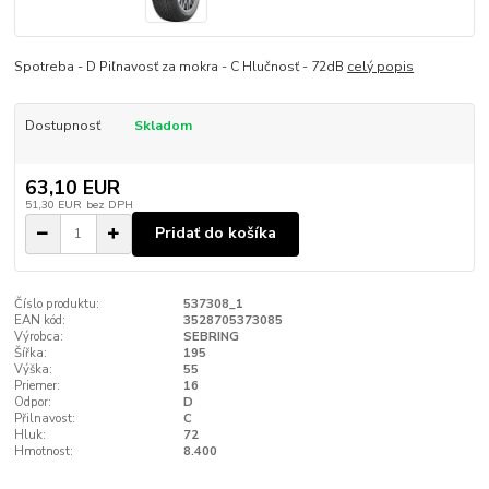
Spotreba - D Piľnavosť za mokra - C Hlučnosť - 72dB
celý popis
Dostupnosť
Skladom
63,10 EUR
51,30 EUR
bez DPH
Pridať do košíka
Číslo produktu:
537308_1
EAN kód:
3528705373085
Výrobca:
SEBRING
Šířka:
195
Výška:
55
Priemer:
16
Odpor:
D
Přilnavost:
C
Hluk:
72
Hmotnost:
8.400