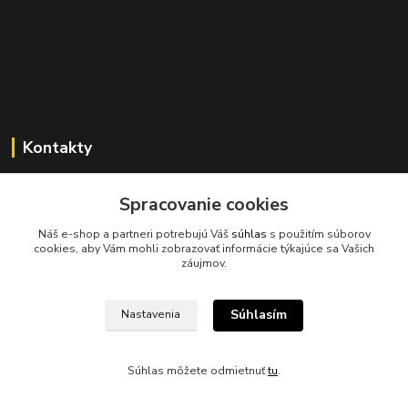
Kontakty
Spracovanie cookies
Náš e-shop a partneri potrebujú Váš
súhlas
s použitím súborov
cookies, aby Vám mohli zobrazovať informácie týkajúce sa Vašich
045/671 63 50
záujmov.
axuspneu@gmail.com
Súhlasím
Nastavenia
Súhlas môžete odmietnuť
tu
.