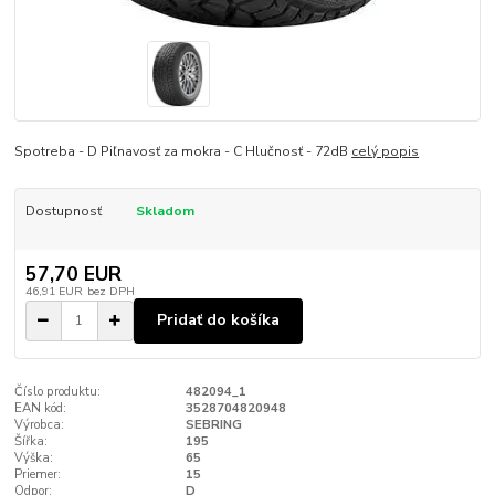
Spotreba - D Piľnavosť za mokra - C Hlučnosť - 72dB
celý popis
Dostupnosť
Skladom
57,70 EUR
46,91 EUR
bez DPH
Pridať do košíka
Číslo produktu:
482094_1
EAN kód:
3528704820948
Výrobca:
SEBRING
Šířka:
195
Výška:
65
Priemer:
15
Odpor:
D