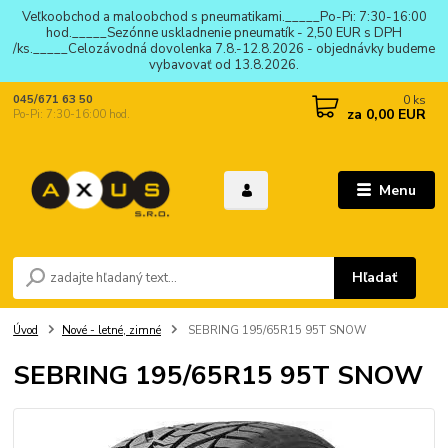
Veľkoobchod a maloobchod s pneumatikami._____Po-Pi: 7:30-16:00
hod._____Sezónne uskladnenie pneumatík - 2,50 EUR s DPH
/ks._____Celozávodná dovolenka 7.8.-12.8.2026 - objednávky budeme
vybavovať od 13.8.2026.
0
ks
045/671 63 50
za
0,00 EUR
Po-Pi: 7:30-16:00 hod.
Menu
Hľadať
Úvod
Nové - letné, zimné
SEBRING 195/65R15 95T SNOW
SEBRING 195/65R15 95T SNOW