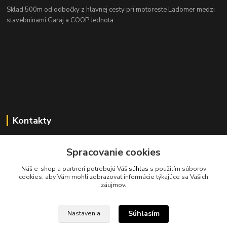
Sklad 500m od odbočky z hlavnej cesty
pri motoreste Ladomer medzi
stavebninami Garaj a COOP Jednota
Kontakty
Spracovanie cookies
Náš e-shop a partneri potrebujú Váš
súhlas
s použitím súborov
cookies, aby Vám mohli zobrazovať informácie týkajúce sa Vašich
045/671 63 50
záujmov.
axuspneu@gmail.com
Súhlasím
Nastavenia