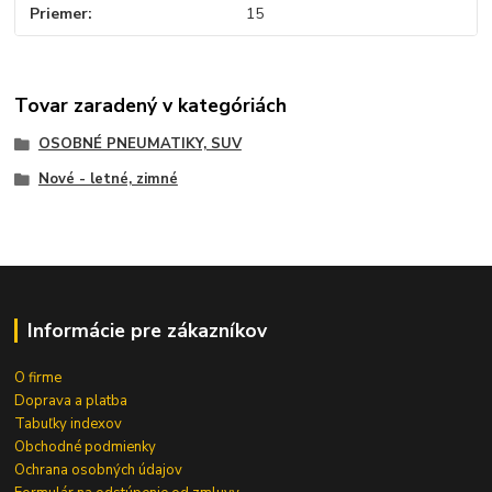
Priemer
15
Tovar zaradený v kategóriách
OSOBNÉ PNEUMATIKY, SUV
Nové - letné, zimné
Informácie pre zákazníkov
O firme
Doprava a platba
Tabuľky indexov
Obchodné podmienky
Ochrana osobných údajov