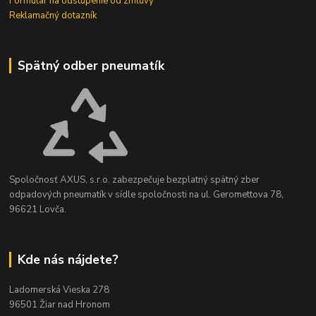
Formulár na odstúpenie od zmluvy
Reklamačný dotazník
Spätný odber pneumatík
Spoločnosť AXUS, s.r.o. zabezpečuje bezplatný spätný zber
odpadových pneumatík v sídle spoločnosti na ul. Geromettova 78,
96621 Lovča.
Kde nás nájdete?
Ladomerská Vieska 278
96501 Žiar nad Hronom