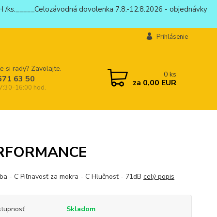
 /ks._____Celozávodná dovolenka 7.8.-12.8.2026 - objednávky
Prihlásenie
e si rady? Zavolajte.
0
ks
671 63 50
za
0,00 EUR
 7:30-16:00 hod.
ERFORMANCE
ba - C Piľnavosť za mokra - C Hlučnosť - 71dB
celý popis
tupnosť
Skladom