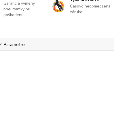
Garancia výmeny
Časovo neobmedzená
pneumatiky pri
záruka
poškodení
Parametre