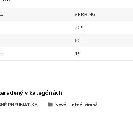
ca
SEBRING
205
60
er
15
zaradený v kategóriách
NÉ PNEUMATIKY,
Nové - letné, zimné