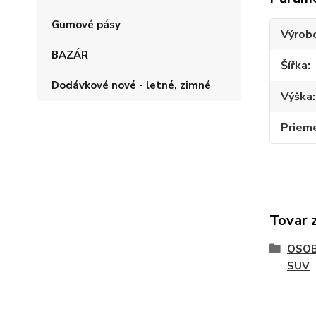
Gumové pásy
Výrob
BAZÁR
Šířka
Dodávkové nové - letné, zimné
Výška
Priem
Tovar 
OSOB
SUV