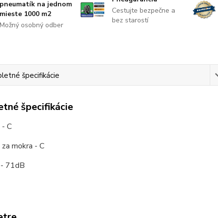
pneumatík na jednom
Cestujte bezpečne a
mieste 1000 m2
bez starostí
Možný osobný odber
etné špecifikácie
tné špecifikácie
 - C
 za mokra - C
 - 71dB
etre