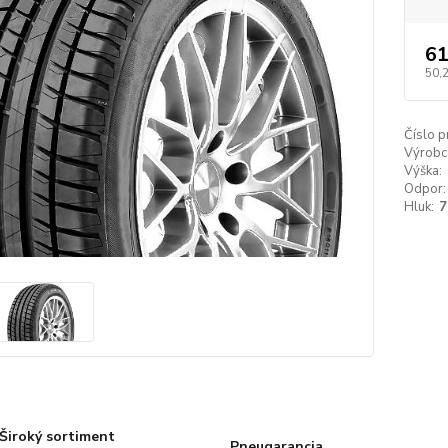
61
50,
Číslo p
Výrobc
Výška:
Odpor:
Hluk:
7
Široký sortiment
Pneugarancia