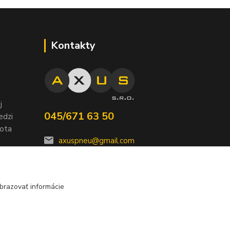
Kontakty
j
045/671 63 50
edzi
nota
axuspneu@gmail.com
brazovať informácie