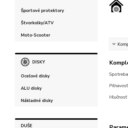
Športové protektory
Štvorkolky/ATV
Moto-Scooter
Kompl
Komple
DISKY
Spotreba
Oceľové disky
Piľnavosť
ALU disky
Hlučnosť
Nákladné disky
DUŠE
Param