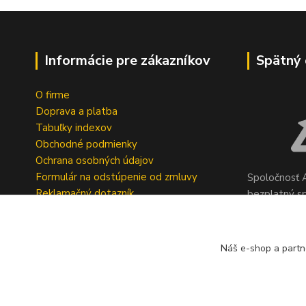
Informácie pre zákazníkov
Spätný 
O firme
Doprava a platba
Tabuľky indexov
Obchodné podmienky
Ochrana osobných údajov
Formulár na odstúpenie od zmluvy
Spoločnosť A
Reklamačný dotazník
bezplatný s
pneumatík v 
Geromettova
Náš e-shop a partn