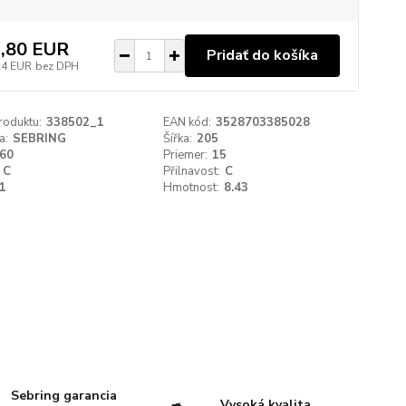
,80 EUR
Pridať do košíka
24 EUR
bez DPH
roduktu:
338502_1
EAN kód:
3528703385028
a:
SEBRING
Šířka:
205
60
Priemer:
15
C
Přilnavost:
C
1
Hmotnost:
8.43
Sebring garancia
Vysoká kvalita