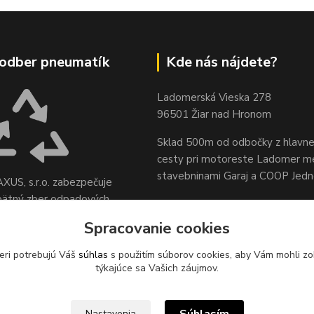
odber pneumatík
Kde nás nájdete?
Ladomerská Vieska 278
96501 Žiar nad Hronom
Sklad 500m od odbočky z hlavne
cesty
pri motoreste Ladomer m
stavebninami Garaj a COOP Jed
XUS, s.r.o. zabezpečuje
pätný zber odpadových
sídle spoločnosti na ul.
Spracovanie cookies
 78, 96621 Lovča.
eri potrebujú Váš
súhlas
s použitím súborov cookies, aby Vám mohli zo
týkajúce sa Vašich záujmov.
Nastavenia