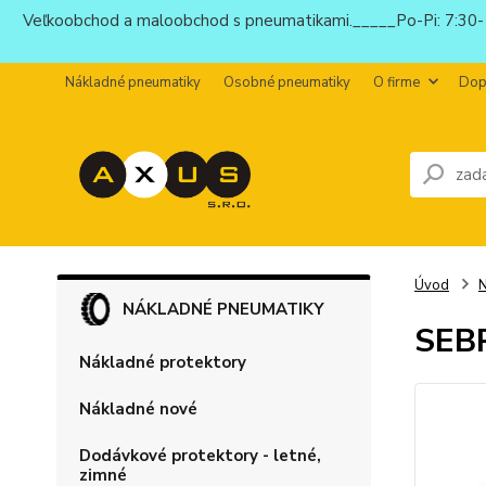
Veľkoobchod a maloobchod s pneumatikami._____Po-Pi: 7:30-1
Nákladné pneumatiky
Osobné pneumatiky
O firme
Dop
Úvod
N
NÁKLADNÉ PNEUMATIKY
SEB
Nákladné protektory
Nákladné nové
Dodávkové protektory - letné,
zimné