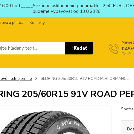
6:00 hod._____Sezónne uskladnenie pneumatík - 2,50 EUR s DPH
budeme vybavovať od 13.8.2026.
rava a platba
Kontakty
Neviet
Hľadať
045/
Po-Pi:
ové - letné, zimné
SEBRING 205/60R15 91V ROAD PERFORMANCE
RING 205/60R15 91V ROAD P
Spotre
Dos