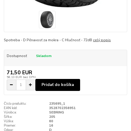
Spotreba - D Piľnavosť za mokra - C Hlučnosť - 72dB
celý popis
Dostupnosť
Skladom
71,50 EUR
58,13 EUR
bez DPH
Pridať do košíka
Číslo produktu:
235695_1
EAN kód:
3528702356951
Výrobca:
SEBRING
Šířka:
205
Výška:
60
Priemer:
16
Odpor:
D