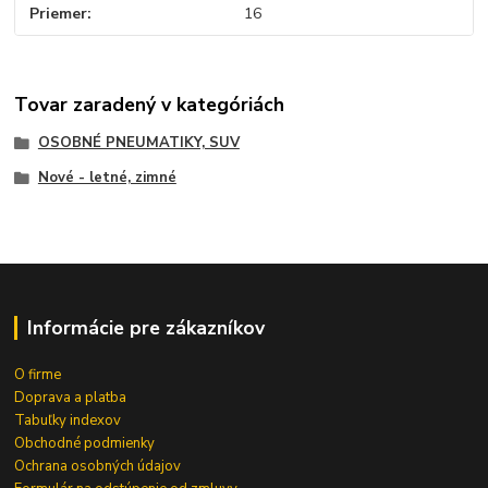
Priemer
16
Tovar zaradený v kategóriách
OSOBNÉ PNEUMATIKY, SUV
Nové - letné, zimné
Informácie pre zákazníkov
O firme
Doprava a platba
Tabuľky indexov
Obchodné podmienky
Ochrana osobných údajov