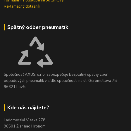
Formulár na odstúpenie od zmluvy
Reklamačný dotazník
Spätný odber pneumatík
Spoločnosť AXUS, s.r.o. zabezpečuje bezplatný spätný zber
odpadových pneumatík v sídle spoločnosti na ul. Geromettova 78,
96621 Lovča.
Kde nás nájdete?
Ladomerská Vieska 278
96501 Žiar nad Hronom