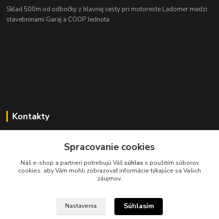
Sklad 500m od odbočky z hlavnej cesty
pri motoreste Ladomer medzi
stavebninami Garaj a COOP Jednota
Kontakty
Spracovanie cookies
Náš e-shop a partneri potrebujú Váš
súhlas
s použitím súborov
cookies, aby Vám mohli zobrazovať informácie týkajúce sa Vašich
045/671 63 50
záujmov.
axuspneu@gmail.com
Súhlasím
Nastavenia