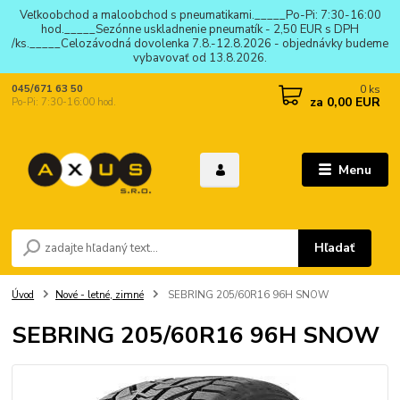
Veľkoobchod a maloobchod s pneumatikami._____Po-Pi: 7:30-16:00
hod._____Sezónne uskladnenie pneumatík - 2,50 EUR s DPH
/ks._____Celozávodná dovolenka 7.8.-12.8.2026 - objednávky budeme
vybavovať od 13.8.2026.
0
ks
045/671 63 50
za
0,00 EUR
Po-Pi: 7:30-16:00 hod.
Menu
Hľadať
Úvod
Nové - letné, zimné
SEBRING 205/60R16 96H SNOW
SEBRING 205/60R16 96H SNOW