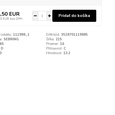
,50 EUR
Pridať do košíka
83 EUR
bez DPH
roduktu:
111988_1
EAN kód:
3528701119885
a:
SEBRING
Šířka:
215
65
Priemer:
16
D
Přilnavost:
C
3
Hmotnost:
13.2