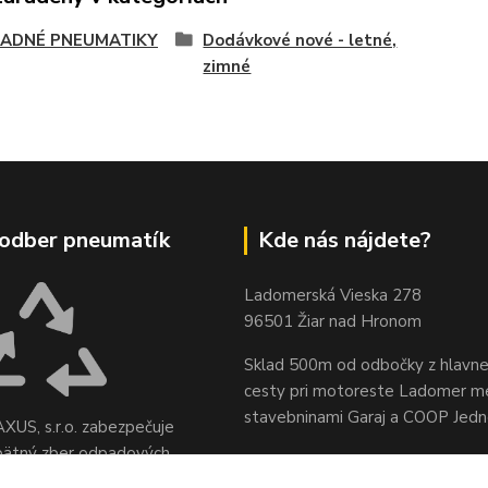
ADNÉ PNEUMATIKY
Dodávkové nové - letné,
zimné
odber pneumatík
Kde nás nájdete?
Ladomerská Vieska 278
96501 Žiar nad Hronom
Sklad 500m od odbočky z hlavne
cesty
pri motoreste Ladomer m
stavebninami Garaj a COOP Jed
XUS, s.r.o. zabezpečuje
pätný zber odpadových
sídle spoločnosti na ul.