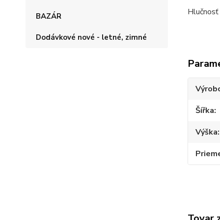
Hlučnosť
BAZÁR
Dodávkové nové - letné, zimné
Param
Výrob
Šířka
Výška
Priem
Tovar 