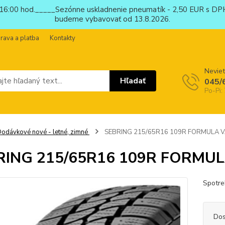
6:00 hod._____Sezónne uskladnenie pneumatík - 2,50 EUR s DPH
budeme vybavovať od 13.8.2026.
rava a platba
Kontakty
Neviet
Hľadať
045/
Po-Pi:
odávkové nové - letné, zimné
SEBRING 215/65R16 109R FORMULA V
RING 215/65R16 109R FORMUL
Spotre
Dos