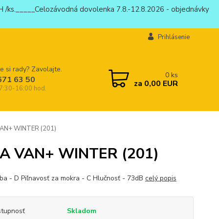
 /ks._____Celozávodná dovolenka 7.8.-12.8.2026 - objednávky
Prihlásenie
e si rady? Zavolajte.
0
ks
671 63 50
za
0,00 EUR
 7:30-16:00 hod.
AN+ WINTER (201)
A VAN+ WINTER (201)
ba - D Piľnavosť za mokra - C Hlučnosť - 73dB
celý popis
tupnosť
Skladom