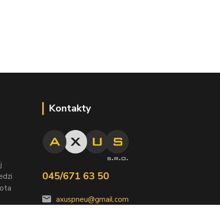
Kontakty
j
045/671 63 50
edzi
nota
axuspneu@gmail.com