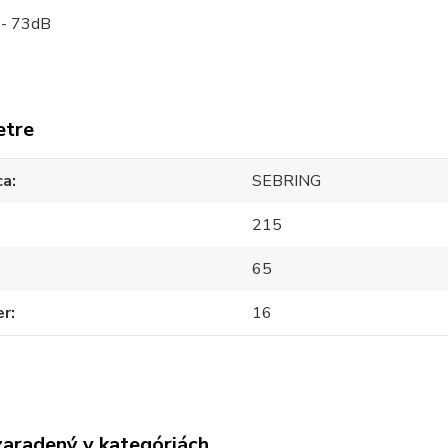
 - 73dB
etre
ca
SEBRING
215
65
er
16
zaradený v kategóriách