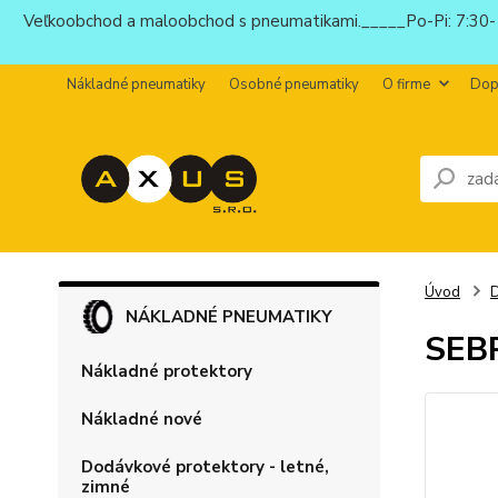
Veľkoobchod a maloobchod s pneumatikami._____Po-Pi: 7:30-1
Nákladné pneumatiky
Osobné pneumatiky
O firme
Dop
Úvod
D
NÁKLADNÉ PNEUMATIKY
SEB
Nákladné protektory
Nákladné nové
Dodávkové protektory - letné,
zimné