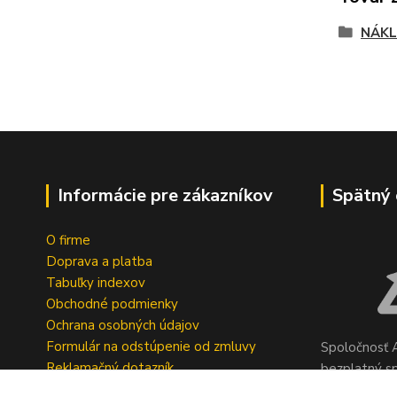
NÁKL
Informácie pre zákazníkov
Spätný 
O firme
Doprava a platba
Tabuľky indexov
Obchodné podmienky
Ochrana osobných údajov
Formulár na odstúpenie od zmluvy
Spoločnosť A
Reklamačný dotazník
bezplatný s
pneumatík v 