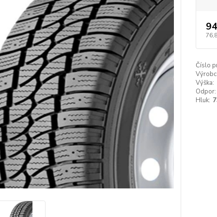
94
76,
Číslo p
Výrobc
Výška:
Odpor:
Hluk:
7