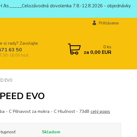
 /ks._____Celozávodná dovolenka 7.8.-12.8.2026 - objednávky
Prihlásenie
e si rady? Zavolajte.
0
ks
671 63 50
za
0,00 EUR
 7:30-16:00 hod.
ED EVO
SPEED EVO
ba - C Piľnavosť za mokra - C Hlučnosť - 73dB
celý popis
tupnosť
Skladom