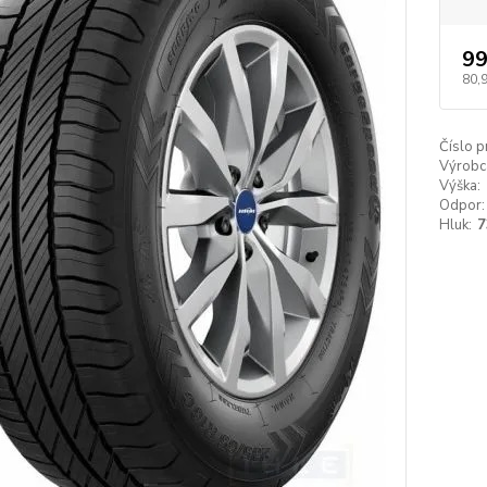
99
80,
Číslo p
Výrobc
Výška:
Odpor:
Hluk:
7