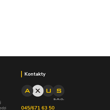
Kontakty
j
045/671 63 50
edzi