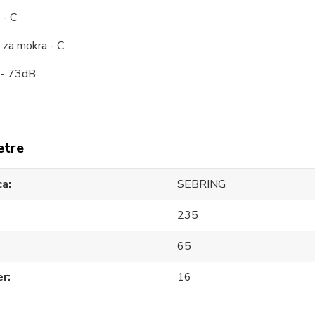
 - C
 za mokra - C
 - 73dB
etre
ca
SEBRING
235
65
er
16