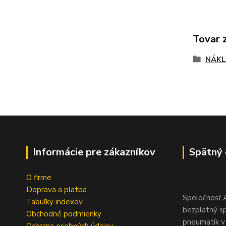
Tovar 
NÁKL
Informácie pre zákazníkov
Spätný 
O firme
Doprava a platba
Spoločnosť A
Tabuľky indexov
bezplatný s
Obchodné podmienky
pneumatík v 