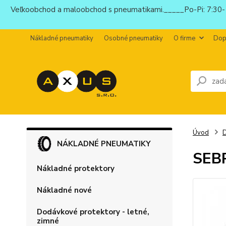
Veľkoobchod a maloobchod s pneumatikami._____Po-Pi: 7:30-1
Nákladné pneumatiky
Osobné pneumatiky
O firme
Dop
Úvod
D
NÁKLADNÉ PNEUMATIKY
SEB
Nákladné protektory
Nákladné nové
Dodávkové protektory - letné,
zimné