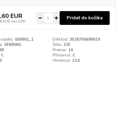
,60 EUR
Pridať do košíka
98 EUR
bez DPH
roduktu:
069861_1
EAN kód:
3528700698619
a:
SEBRING
Šířka:
235
65
Priemer:
16
C
Přilnavost:
C
3
Hmotnost:
13,5