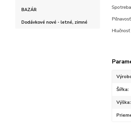
Spotreba
BAZÁR
Piľnavosť
Dodávkové nové - letné, zimné
Hlučnosť
Param
Výrob
Šířka
Výška
Priem