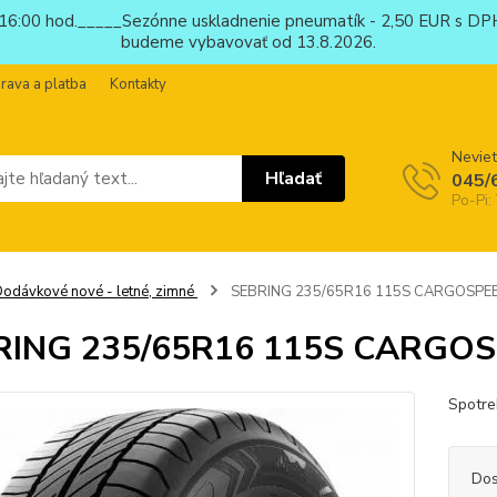
6:00 hod._____Sezónne uskladnenie pneumatík - 2,50 EUR s DPH
budeme vybavovať od 13.8.2026.
rava a platba
Kontakty
Neviet
Hľadať
045/
Po-Pi:
odávkové nové - letné, zimné
SEBRING 235/65R16 115S CARGOSPE
RING 235/65R16 115S CARGO
Spotre
Dos