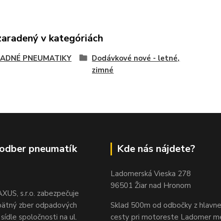
zaradený v kategóriách
ADNÉ PNEUMATIKY
Dodávkové nové - letné,
zimné
odber pneumatík
Kde nás nájdete?
Ladomerská Vieska 278
96501 Žiar nad Hronom
XUS, s.r.o. zabezpečuje
pätný zber odpadových
Sklad 500m od odbočky z hlavne
sídle spoločnosti na ul.
cesty
pri motoreste Ladomer m