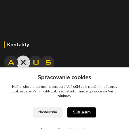
Kontakty
Spracovanie cookies
045/671 63 50
Náš e-shop a partneri potrebujú Váš
súhlas
s použitím súborov
cookies, aby Vám mohli zobrazovať informácie týkajúce sa Vašich
axuspneu@gmail.com
záujmov.
Súhlasím
Nastavenia