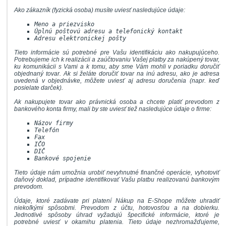
Ako zákazník (fyzická osoba) musíte uviesť nasledujúce údaje:
Meno a priezvisko
Úplnú poštovú adresu a telefonický kontakt
Adresu elektronickej pošty
Tieto informácie sú potrebné pre Vašu identifikáciu ako nakupujúceho.
Potrebujeme ich k realizácii a zaúčtovaniu Vašej platby za nakúpený tovar,
ku komunikácii s Vami a k tomu, aby sme Vám mohli v poriadku doručiť
objednaný tovar. Ak si želáte doručiť tovar na inú adresu, ako je adresa
uvedená v objednávke, môžete uviesť aj adresu doručenia (napr. keď
posielate darček).
Ak nakupujete tovar ako právnická osoba a chcete platiť prevodom z
bankového konta firmy, mali by ste uviesť tiež nasledujúce údaje o firme:
Názov firmy
Telefón
Fax
IČO
DIČ
Bankové spojenie
Tieto údaje nám umožnia urobiť nevyhnutné finančné operácie, vyhotoviť
daňový doklad, prípadne identifikovať Vašu platbu realizovanú bankovým
prevodom.
Údaje, ktoré zadávate pri platení Nákup na E-Shope môžete uhradiť
niekoľkými spôsobmi. Prevodom z účtu, hotovosťou a na dobierku.
Jednotlivé spôsoby úhrad vyžadujú špecifické informácie, ktoré je
potrebné uviesť v okamihu platenia. Tieto údaje nezhromažďujeme,