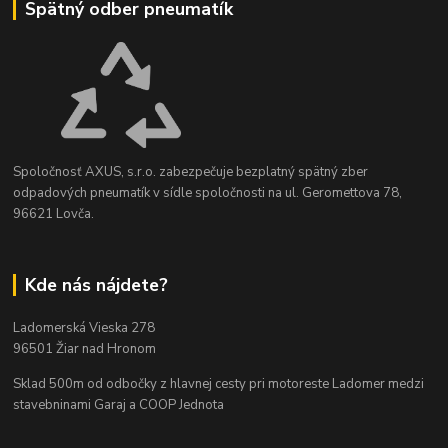
Spätný odber pneumatík
Spoločnosť AXUS, s.r.o. zabezpečuje bezplatný spätný zber
odpadových pneumatík v sídle spoločnosti na ul. Geromettova 78,
96621 Lovča.
Kde nás nájdete?
Ladomerská Vieska 278
96501 Žiar nad Hronom
Sklad 500m od odbočky z hlavnej cesty
pri motoreste Ladomer medzi
stavebninami Garaj a COOP Jednota