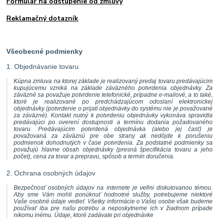
Formulár na odstúpenie od zmluvy
Reklamačný dotazník
Všeobecné podmienky
1. Objednávanie tovaru
Kúpna zmluva na ktorej základe je realizovaný predaj tovaru predávajúcim
kupujúcemu vzniká na základe záväzného potvrdenia objednávky. Za
záväzné sa považuje potvrdenie telefonické, prípadne e-mailové, a to také,
ktoré je realizované po predchádzajúcom odoslaní elektronickej
objednávky (potvrdenie o prijatí objednávky do systému nie je považované
za záväzné). Kontakt nutný k potvrdeniu objednávky vykonáva spravidla
predávajúci po overení dostupnosti a termínu dodania požadovaného
tovaru. Predávajúcim potvrdená objednávka (alebo jej časť) je
považovaná za záväznú pre obe strany ak nedôjde k porušeniu
podmienok dohodnutých v čase potvrdenia. Za podstatné podmienky sa
považujú hlavne obsah objednávky (presná špecifikácia tovaru a jeho
počet), cena za tovar a prepravu, spôsob a termín doručenia.
2. Ochrana osobných údajov
Bezpečnosť osobných údajov na internete je veľmi diskutovanou témou.
Aby sme Vám mohli ponúknuť hodnotné služby, potrebujeme niektoré
Vaše osobné údaje vedieť. Všetky informácie o Vašej osobe však budeme
používať iba pre našu potrebu a neposkytneme ich v žiadnom prípade
nikomu inému. Údaje, ktoré zadávate pri objednávke