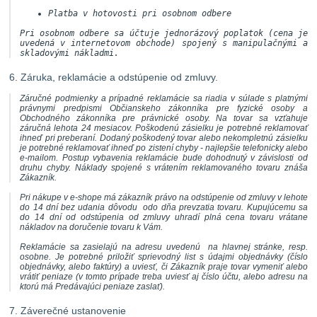
Platba v hotovosti pri osobnom odbere
Pri osobnom odbere sa účtuje jednorázový poplatok (cena je
uvedená v internetovom obchode) spojený s manipulačnými a
skladovými nákladmi.
6. Záruka, reklamácie a odstúpenie od zmluvy.
Záručné podmienky a prípadné reklamácie sa riadia v súlade s platnými
právnymi predpismi Občianskeho zákonníka pre fyzické osoby a
Obchodného zákonníka pre právnické osoby. Na tovar sa vzťahuje
záručná lehota 24 mesiacov. Poškodenú zásielku je potrebné reklamovať
ihneď pri preberaní. Dodaný poškodený tovar alebo nekompletnú zásielku
je potrebné reklamovať ihneď po zistení chyby - najlepšie telefonicky alebo
e-mailom. Postup vybavenia reklamácie bude dohodnutý v závislosti od
druhu chyby. Náklady spojené s vrátením reklamovaného tovaru znáša
Zákazník.
Pri nákupe v e-shope má zákazník právo na odstúpenie od zmluvy v lehote
do 14 dní bez udania dôvodu odo dňa prevzatia tovaru. Kupujúcemu sa
do 14 dní od odstúpenia od zmluvy uhradí plná cena tovaru vrátane
nákladov na doručenie tovaru k Vám.
Reklamácie sa zasielajú na adresu uvedenú na hlavnej stránke, resp.
osobne. Je potrebné priložiť sprievodný list s údajmi objednávky (číslo
objednávky, alebo faktúry) a uviesť, či Zákazník praje tovar vymeniť alebo
vrátiť peniaze (v tomto prípade treba uviesť aj číslo účtu, alebo adresu na
ktorú má Predávajúci peniaze zaslať).
7. Záverečné ustanovenie