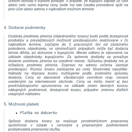
účelom dohody o ďalšom postupe. V prípade, že kupujúci zaplatil už časť
alebo celú sumu kúpnej ceny, bude mu tato čiastka prevedená späť na
jeho účet alebo adresu v najkratšom možnom termíne.
4. Dodacie podmienky
Dodávky predmetu plnenia (objednaného tovaru) budú podľa dostupnosti
produktov a prevádzkových možností predávajúceho realizovane v čo
najkratšom termíne, zvyčajne do 5 pracovných dní od záväzného
potvrdenia objednávky, vo výnimočných prípadoch môže byť dodacia
lehota dlhšia, po dohovore s kupujúcim. Miesto odberu je stanovené na
základe objednávky kupujúceho. Za splnenie dodávky sa považuje
dodanie predmetu plnenia na uvedené miesto. Súčasťou dodávky nie je
inštalácia predmetu plnenia. Dopravu na adresu určenia zaisťuje
predávajúci. Rozvoz tovaru zaisťujeme po celej Slovenskej republike.
Náklady na dopravu tovaru rozlišujeme podľa zvoleného spôsobu
dodania. Ceny sú stanovené všeobecným cenníkom resp. cenami
uvedenými na internetovom obchode. Ceny sa môžu meniť aj bez
predchádzajúceho upozornenia na základe zmien denných kurzov,
nákupných podmienok, dostupnosti tovaru, prípadne zmenou ďalších
vstupných nákladov.
5. Možnosti platieb
Platba na dobierku
Spôsob dodania tovaru sa realizuje prostredníctvom prepravnej
spoločnosti v súlade s cenovými a prepravnými podmienkami
poskytovateľa prepravnej služby.