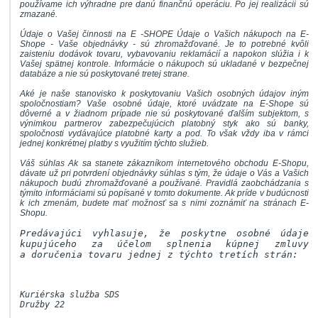
používame ich výhradne pre danú finančnú operáciu. Po jej realizácii sú
zmazané.
Údaje o Vašej činnosti na E -SHOPE Údaje o Vašich nákupoch na E-
Shope - Vaše objednávky - sú zhromažďované. Je to potrebné kvôli
zaisteniu dodávok tovaru, vybavovaniu reklamácií a napokon slúžia i k
Vašej spätnej kontrole. Informácie o nákupoch sú ukladané v bezpečnej
databáze a nie sú poskytované tretej strane.
Aké je naše stanovisko k poskytovaniu Vašich osobných údajov iným
spoločnostiam? Vaše osobné údaje, ktoré uvádzate na E-Shope sú
dôverné a v žiadnom prípade nie sú poskytované ďalším subjektom, s
výnimkou partnerov zabezpečujúcich platobný styk ako sú banky,
spoločnosti vydávajúce platobné karty a pod. To však vždy iba v rámci
jednej konkrétnej platby s využitím týchto služieb.
Váš súhlas Ak sa stanete zákazníkom internetového obchodu E-Shopu,
dávate už pri potvrdení objednávky súhlas s tým, že údaje o Vás a Vašich
nákupoch budú zhromažďované a používané. Pravidlá zaobchádzania s
týmito informáciami sú popísané v tomto dokumente. Ak príde v budúcnosti
k ich zmenám, budete mať možnosť sa s nimi zoznámiť na stránach E-
Shopu.
Predávajúci vyhlasuje, že poskytne osobné údaje
kupujúceho za účelom splnenia kúpnej zmluvy
a doručenia tovaru jednej z týchto tretích strán:
Kuriérska služba SDS
Družby 22