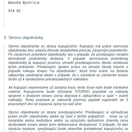
Banská Bystrica
974 01
3. Strono objednávky
Storno objednávky zo strany kupujúceho: Kupujúci má právo stornovať
objednávku bez udania dôvodu kedykoľvek pred jej záväzným potvrdením.
Po záväznom potvrdení objednávky iba v prípade, že predávajúci nesplní
dohodnuté podmienky dodania. V prípade stornovania potvrdenej
objednávky je kupujúci povinný uhradiť predávajúcemu škodu vzniknutú
týmto jednaním. Predávajúci uplatní právo na úhradu škody hlavne v
prípade nákupu tovaru "na objednávku", ktoré bolo nutné na želanie
zákazníka zaobstarať alebo v prípade, že v súvislosti so zaistením tovaru
došlo už k vynaloženiu preukázateľných nákladov.
Ak kupujúci neprevezme už zaslaný tovar, tento tovar nám bude následne
vrátený. Kupujúcemu bude účtovaný STORNO poplatok za náklady
spojené s dodaním tovaru (cena dopravy k zákazníkovi a späť + balné
náklady). Tento poplatok je zákazník povinný zaplatiť najneskôr do 5
pracovných dní od zaslania výzvy na náš účet.
Storno objednávky zo strany predávajúceho: Predávajúci si vyhradzuje
právo zrušiť objednávku alebo jej časť v týchto prípadoch: - tovar sa už
nevyrába alebo nedodáva alebo sa výrazným spôsobom zmenila cena
dodávateľa tovaru alebo jeho deklarovaná dostupnosť. V prípade, že táto
situácia nastane, predávajúci bude okamžite kontaktovať kupujúceho za