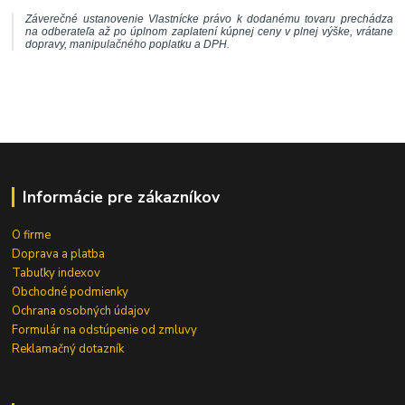
Záverečné ustanovenie Vlastnícke právo k dodanému tovaru prechádza
na odberateľa až po úplnom zaplatení kúpnej ceny v plnej výške, vrátane
dopravy, manipulačného poplatku a DPH.
Informácie pre zákazníkov
O firme
Doprava a platba
Tabuľky indexov
Obchodné podmienky
Ochrana osobných údajov
Formulár na odstúpenie od zmluvy
Reklamačný dotazník