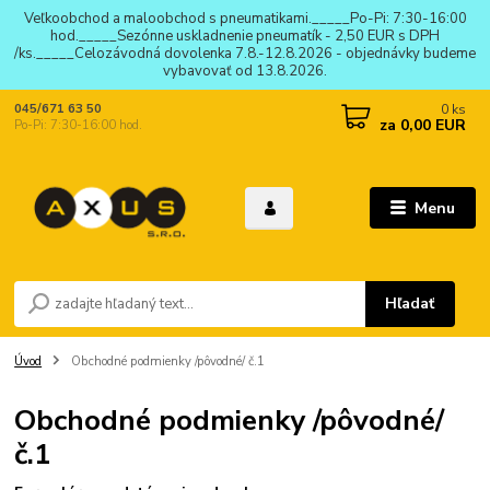
Veľkoobchod a maloobchod s pneumatikami._____Po-Pi: 7:30-16:00
hod._____Sezónne uskladnenie pneumatík - 2,50 EUR s DPH
/ks._____Celozávodná dovolenka 7.8.-12.8.2026 - objednávky budeme
vybavovať od 13.8.2026.
0
ks
045/671 63 50
za
0,00 EUR
Po-Pi: 7:30-16:00 hod.
Menu
Hľadať
Úvod
Obchodné podmienky /pôvodné/ č.1
Obchodné podmienky /pôvodné/
č.1