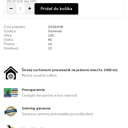
109,67 EUR
bez DPH
Pridať do košíka
Číslo produktu:
S0384HB
Výrobca:
Sunwide
Šířka:
235
Výška:
85
Priemer:
16
Hmotnost:
23
Široký sortiment pneumatík na jednom mieste 1000 m2
Možný osobný odber
Pneugarancia
Cestujte bezpečne a bez starostí
Sebring garancia
Garancia výmeny pneumatiky pri poškodení