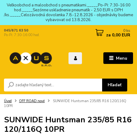
Veľkoobchod a maloobchod s pneumatikami._____Po-Pi: 7:30-16:00
hod._____Sezónne uskladnenie pneumatík - 2,50 EUR s DPH
/ks._____Celozávodná dovolenka 7.8.-12.8.2026 - objednávky budeme
vybavovať od 13.8.2026.
0
ks
045/671 63 50
za
0,00 EUR
Po-Pi: 7:30-16:00 hod.
Menu
Hľadať
Úvod
OFF ROAD nové
SUNWIDE Huntsman 235/85 R16 120/116Q
10PR
SUNWIDE Huntsman 235/85 R16
120/116Q 10PR