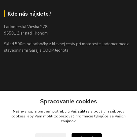
Kde nás nájdete?
Ladomerská Vieska 278
96501 Žiar nad Hronom
Sklad 500m od odbočky z hlavnej cesty
pri motoreste Ladomer medzi
stavebninami Garaj a COOP Jednota
Spracovanie cookies
Kontakty
Náš e-shop a partneri potrebujú Váš
súhlas
s použitím súborov
cookies, aby Vám mohli zobrazovať informácie týkajúce sa Vašich
záujmov.