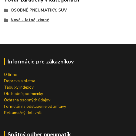
OSOBNÉ PNEUMATIKY, SUV
Nové - letné, zimné
Informácie pre zákazníkov
O firme
Doprava a platba
Tabuľky indexov
Obchodné podmienky
Ochrana osobných údajov
Formulár na odstúpenie od zmluvy
Reklamačný dotazník
Spätný odber pneumatík