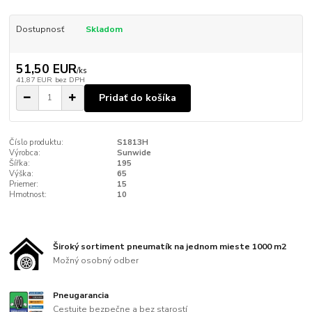
Dostupnosť
Skladom
51,50 EUR
/
ks
41,87 EUR
bez DPH
Pridať do košíka
Číslo produktu:
S1813H
Výrobca:
Sunwide
Šířka:
195
Výška:
65
Priemer:
15
Hmotnost:
10
Široký sortiment pneumatík na jednom mieste 1000 m2
Možný osobný odber
Pneugarancia
Cestujte bezpečne a bez starostí