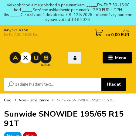
Veľkoobchod a maloobchod s pneumatikami._____Po-Pi: 7:30-16:00
hod._____Sezónne uskladnenie pneumatík - 2,50 EUR s DPH
/ks._____Celozávodná dovolenka 7.8.-12.8.2026 - objednávky budeme
vybavovať od 13.8.2026.
0
ks
045/671 63 50
za
0,00 EUR
Po-Pi: 7:30-16:00 hod.
Menu
Hľadať
Úvod
Nové - letné, zimné
Sunwide SNOWIDE 195/65 R15 91T
Sunwide SNOWIDE 195/65 R15
91T
Novinka
Akcia