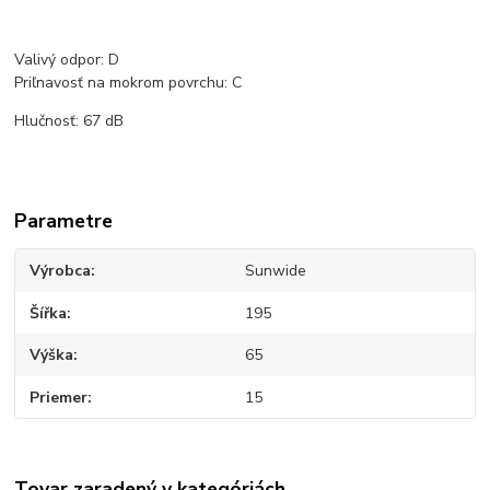
Valivý odpor: D
Priľnavosť na mokrom povrchu: C
Hlučnosť: 67 dB
Parametre
Výrobca
Sunwide
Šířka
195
Výška
65
Priemer
15
Tovar zaradený v kategóriách