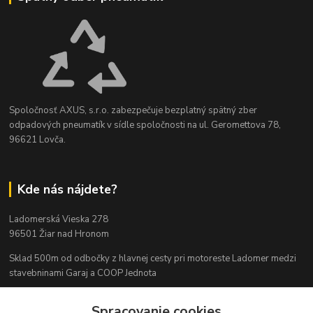
Spoločnosť AXUS, s.r.o. zabezpečuje bezplatný spätný zber
odpadových pneumatík v sídle spoločnosti na ul. Geromettova 78,
96621 Lovča.
Kde nás nájdete?
Ladomerská Vieska 278
96501 Žiar nad Hronom
Sklad 500m od odbočky z hlavnej cesty
pri motoreste Ladomer medzi
stavebninami Garaj a COOP Jednota
Spracovanie cookies