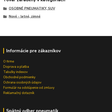
OSOBNÉ PNEUMATIKY, SUV
Nové - letné, zimné
Informácie pre zákazníkov
O firme
Doprava a platba
Tabuľky indexov
Obchodné podmienky
Ochrana osobných údajov
Formulár na odstúpenie od zmluvy
Reklamačný dotazník
Spätný odber pneumatík