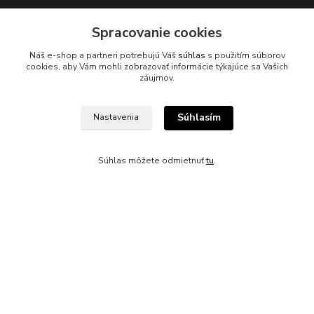
Spracovanie cookies
Náš e-shop a partneri potrebujú Váš
súhlas
s použitím súborov
cookies, aby Vám mohli zobrazovať informácie týkajúce sa Vašich
záujmov.
Kontakty
Súhlasím
Nastavenia
Súhlas môžete odmietnuť
tu
.
045/671 63 50
axuspneu@gmail.com