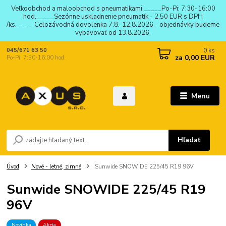
Veľkoobchod a maloobchod s pneumatikami._____Po-Pi: 7:30-16:00
hod._____Sezónne uskladnenie pneumatík - 2,50 EUR s DPH
/ks._____Celozávodná dovolenka 7.8.-12.8.2026 - objednávky budeme
vybavovať od 13.8.2026.
0
ks
045/671 63 50
za
0,00 EUR
Po-Pi: 7:30-16:00 hod.
Menu
Hľadať
Úvod
Nové - letné, zimné
Sunwide SNOWIDE 225/45 R19 96V
Sunwide SNOWIDE 225/45 R19
96V
Novinka
Akcia