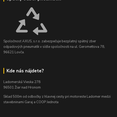
Spoločnosť AXUS, s.r.o. zabezpečuje bezplatný spätný zber
odpadových pneumatík v sídle spoločnosti na ul. Geromettova 78,
96621 Lovča.
Kde nás nájdete?
Ladomerská Vieska 278
96501 Žiar nad Hronom
Sklad 500m od odbočky z hlavnej cesty
pri motoreste Ladomer medzi
stavebninami Garaj a COOP Jednota