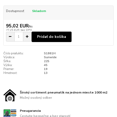
Dostupnosť
Skladom
95,02 EUR
/
ks
77,25 EUR
bez DPH
Pridať do košíka
Číslo produktu:
S1861H
Výrobca:
Sunwide
Šířka:
225
Výška:
45
Priemer:
19
Hmotnost:
13
Široký sortiment pneumatík na jednom mieste 1000 m2
Možný osobný odber
Pneugarancia
Cestujte bezpečne a bez starostí