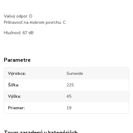
Valivý odpor: D
Priľnavosť na mokrom povrchu: C
Hlučnosť: 67 dB
Parametre
Výrobca
Sunwide
Šířka
225
Výška
45
Priemer
19
Tovar zaradený v kategóriách