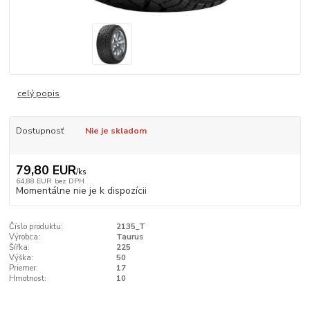
celý popis
Dostupnosť
Nie je skladom
79,80 EUR
/
ks
64,88 EUR
bez DPH
Momentálne nie je k dispozícii
Číslo produktu:
2135_T
Výrobca:
Taurus
Šířka:
225
Výška:
50
Priemer:
17
Hmotnost:
10