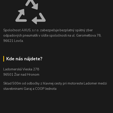
Spoločnosť AXUS, s.r.o. zabezpečuje bezplatný spätný zber
odpadových pneumatík v sídle spoločnosti na ul. Geromettova 78,
96621 Lovča.
Kde nás nájdete?
Ladomerská Vieska 278
96501 Žiar nad Hronom
Sklad 500m od odbočky z hlavnej cesty
pri motoreste Ladomer medzi
stavebninami Garaj a COOP Jednota