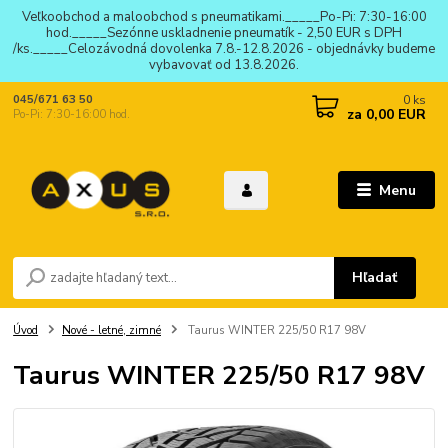
Veľkoobchod a maloobchod s pneumatikami._____Po-Pi: 7:30-16:00
hod._____Sezónne uskladnenie pneumatík - 2,50 EUR s DPH
/ks._____Celozávodná dovolenka 7.8.-12.8.2026 - objednávky budeme
vybavovať od 13.8.2026.
0
ks
045/671 63 50
za
0,00 EUR
Po-Pi: 7:30-16:00 hod.
Menu
Hľadať
Úvod
Nové - letné, zimné
Taurus WINTER 225/50 R17 98V
Taurus WINTER 225/50 R17 98V