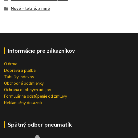
Nové - letné, zimné
Informácie pre zákazníkov
O firme
Doprava a platba
Tabuľky indexov
Obchodné podmienky
Ochrana osobných údajov
Formulár na odstúpenie od zmluvy
Reklamačný dotazník
Spätný odber pneumatík