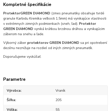
Kompletné špecifikácie
Protektor
GREEN DIAMOND
(zmes pneumatiky obsahuje tvrdé
granule Karbidu Kremíka veľkosti 1,5mm) má vynikajúce vlastnosti
v extrémnych zimných podmienkach (sneh, ľad).
Protektor
GREEN DIAMOND
vyniká krátkou brzdnou dráhou a vynikajúcim
záberom na snehu a ľade.
Výborný záber
protektorov GREEN DIAMOND
sa pri opotrebení
dezénu neznižuje na rozdiel od iných zimných pneumatík.
Doporučujeme vyskúšať.
Parametre
Výrobca
Vraník
Šířka
205
Výška
55