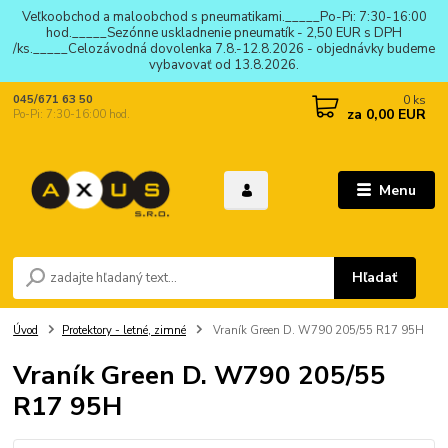
Veľkoobchod a maloobchod s pneumatikami._____Po-Pi: 7:30-16:00
hod._____Sezónne uskladnenie pneumatík - 2,50 EUR s DPH
/ks._____Celozávodná dovolenka 7.8.-12.8.2026 - objednávky budeme
vybavovať od 13.8.2026.
0
ks
045/671 63 50
za
0,00 EUR
Po-Pi: 7:30-16:00 hod.
Menu
Hľadať
Úvod
Protektory - letné, zimné
Vraník Green D. W790 205/55 R17 95H
Vraník Green D. W790 205/55
R17 95H