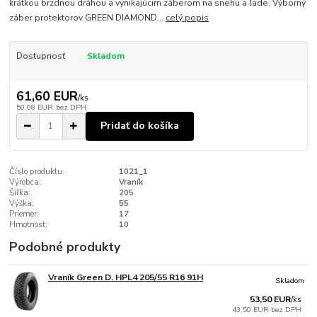
krátkou brzdnou dráhou a vynikajúcim záberom na snehu a ľade. Výborný
záber protektorov GREEN DIAMOND...
celý popis
Dostupnosť
Skladom
61,60 EUR
/
ks
50,08 EUR
bez DPH
Pridať do košíka
Číslo produktu:
1021_1
Výrobca:
Vraník
Šířka:
205
Výška:
55
Priemer:
17
Hmotnost:
10
Podobné produkty
Vraník Green D. HPL4 205/55 R16 91H
Skladom
53,50 EUR
/
ks
43,50 EUR
bez DPH