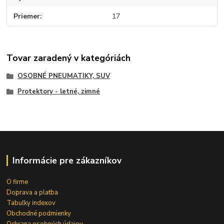
Priemer
17
Tovar zaradený v kategóriách
OSOBNÉ PNEUMATIKY, SUV
Protektory - letné, zimné
Informácie pre zákazníkov
O firme
Doprava a platba
Tabuľky indexov
Obchodné podmienky
Ochrana osobných údajov