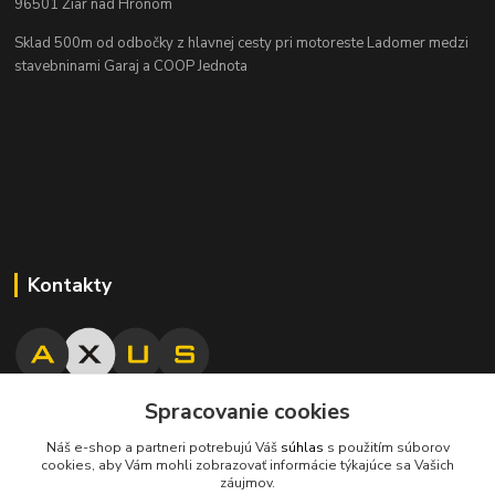
96501 Žiar nad Hronom
Sklad 500m od odbočky z hlavnej cesty
pri motoreste Ladomer medzi
stavebninami Garaj a COOP Jednota
Kontakty
Spracovanie cookies
045/671 63 50
Náš e-shop a partneri potrebujú Váš
súhlas
s použitím súborov
cookies, aby Vám mohli zobrazovať informácie týkajúce sa Vašich
axuspneu@gmail.com
záujmov.