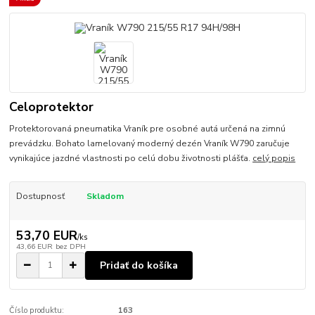
Celoprotektor
Protektorovaná pneumatika Vraník pre osobné autá určená na zimnú
prevádzku. Bohato lamelovaný moderný dezén Vraník W790 zaručuje
vynikajúce jazdné vlastnosti po celú dobu životnosti plášťa.
celý popis
Dostupnosť
Skladom
53,70 EUR
/
ks
43,66 EUR
bez DPH
Pridať do košíka
Číslo produktu:
163