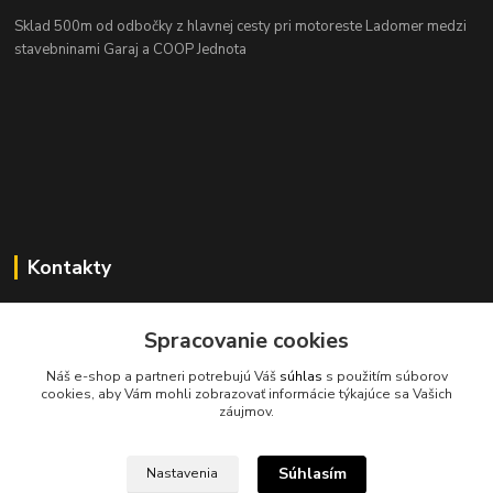
Sklad 500m od odbočky z hlavnej cesty
pri motoreste Ladomer medzi
stavebninami Garaj a COOP Jednota
Kontakty
Spracovanie cookies
045/671 63 50
Náš e-shop a partneri potrebujú Váš
súhlas
s použitím súborov
cookies, aby Vám mohli zobrazovať informácie týkajúce sa Vašich
axuspneu@gmail.com
záujmov.
Súhlasím
Nastavenia