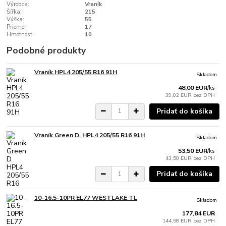
Výrobca:
Vraník
Šířka:
215
Výška:
55
Priemer:
17
Hmotnost:
10
Podobné produkty
Vraník HPL4 205/55 R16 91H
Skladom
48,00 EUR
/
ks
39,02 EUR
bez DPH
Pridať do košíka
Vraník Green D. HPL4 205/55 R16 91H
Skladom
53,50 EUR
/
ks
43,50 EUR
bez DPH
Pridať do košíka
10-16.5-10PR EL77 WESTLAKE TL
Skladom
177,84 EUR
144,58 EUR
bez DPH