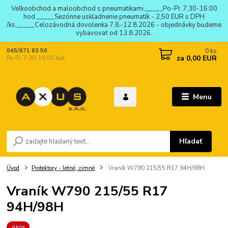
Veľkoobchod a maloobchod s pneumatikami._____Po-Pi: 7:30-16:00
hod._____Sezónne uskladnenie pneumatík - 2,50 EUR s DPH
/ks._____Celozávodná dovolenka 7.8.-12.8.2026 - objednávky budeme
vybavovať od 13.8.2026.
0
ks
045/671 63 50
za
0,00 EUR
Po-Pi: 7:30-16:00 hod.
Menu
Hľadať
Úvod
Protektory - letné, zimné
Vraník W790 215/55 R17 94H/98H
Vraník W790 215/55 R17
94H/98H
Akcia